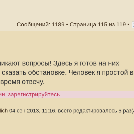
осы! Здесь я готов на них
бстановке. Человек я простой все что
ечу.
рируйтесь.
offline
Mikhalich
Администра
13, 11:16, всего редактировалось 5 раз(а).
Сообщения:
Зарегистрир
2010, 08:57
 номер 3 с длинным цевьем и двумя
 очень большой, я его прокалывал в