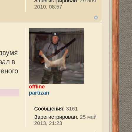
3161
ован:
25 май
тор