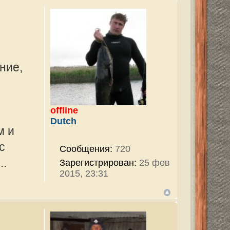
3161
ован:
25 май