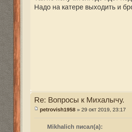
Re: Вопросы к Михалычу.
Mikhalich
» 30 окт 2019, 06:41
petrovish1958 писал(а):
Mikhalich писал(а):
Так не получится. Где идет ход тол
забросишь. Надо на катере выходит
то попробую.
не будь наивным,еще на морковку поп
Людям надо верить. На что то он же лови
Re: Вопросы к Михалычу.
Dutch
» 30 окт 2019, 11:44