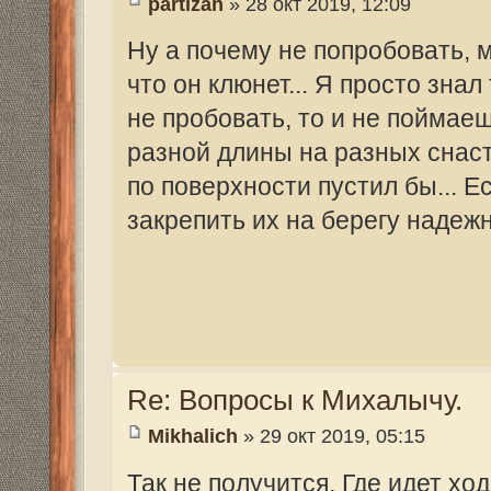
Re: Вопросы к Михалычу.
petrovish1958
» 29 окт 2019, 23:17
Mikhalich писал(а):
Так не получится. Где идет ход толсто
Надо на катере выходить и бросать. Е
не будь наивным,еще на морковку попро