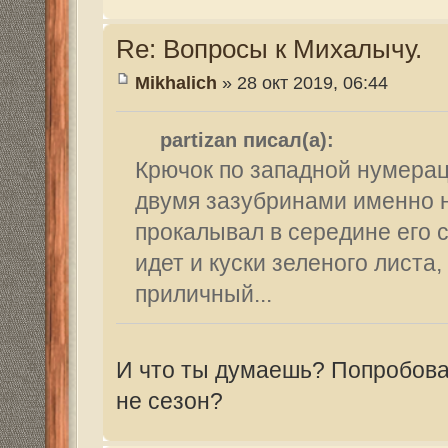
И что ты думаешь? Попробовать мне на 
не сезон?
Re: Вопросы к Михалычу.
Dutch
» 28 окт 2019, 10:08
Сильно разные условия.
Географическое положение, тип и размер
глубины, температура воды...
Пруд в Курской области и Волга - вряд ли
советовать...
У нас всё вышло экспромтом, на ходу... 
угадали с насадкой.. Точнее, насадка, к
гастрономическими пристрастиями толст
Re: Вопросы к Михалычу.