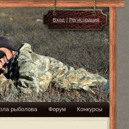
д
|
Регистрация
м
Конкурсы
117
118
119