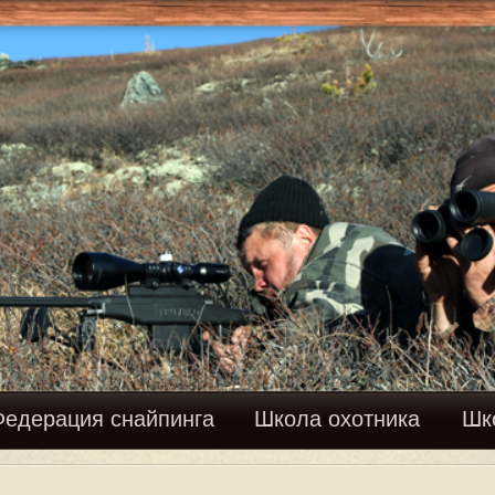
Вхо
найпинга
Школа охотника
Школа рыболова
Фору
ений: 1189 •
Страница
115
из
119
•
...
115
1
112
113
114
116