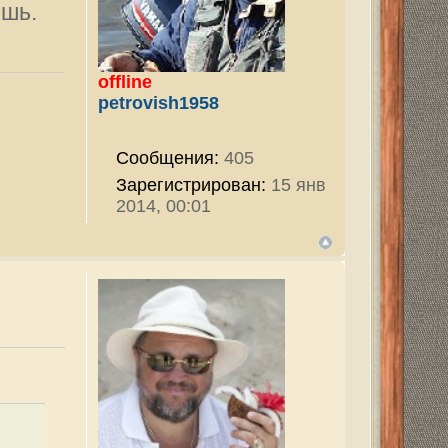
720
ован:
25 фев