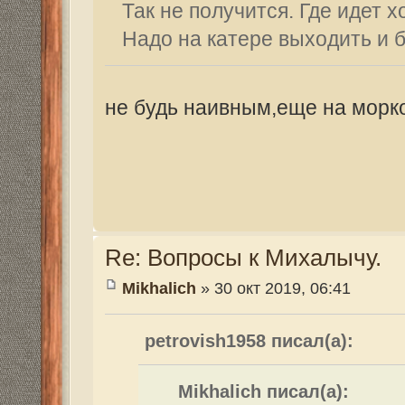
У нас на курчатовском водохранилище а
возле берега, у границы прибрежной рас
Видел своими глазами.
Толстолоба тут же - на пучок тины. Слыш
От конкретного водоёма зависит.
Re: Вопросы к Михалычу.
partizan
» 30 окт 2019, 17:30
А что, Петрович такого способа не знае
пацаны сопливые в деревне это делают..