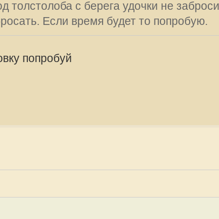
мура ловят на тростниковый лист,
тительности. Чушки до 20кг и более.
ал от многих но сам не видел.
offline
Dutch
Сообщения:
Зарегистрир
2015, 23:31
т? А еще рыболов бывалый!? У нас
.
offline