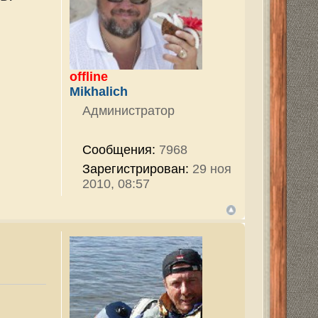
тор
7968
ован:
29 ноя