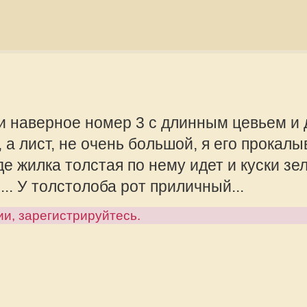
олстая по нему идет и куски зеленого
олоба рот приличный...
offline
рируйтесь.
partizan
Сообщения:
Зарегистрир
2013, 21:23
ое номер 3 с длинным цевьем и
лист, не очень большой, я его
ти, где жилка толстая по нему
offline
ороны торчали... У толстолоба рот
Mikhalich
Администра