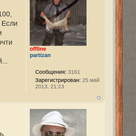
тор
7968
ован:
29 ноя
405
ован:
15 янв