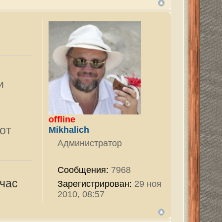
7968
ован:
29 ноя
720
ован:
25 фев