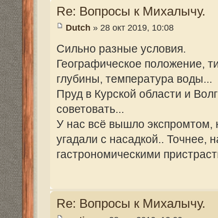
partizan
» 28 окт 2019, 12:09
Ну а почему не попробовать, мы же ведь
что он клюнет... Я просто знал такой сп
не пробовать, то и не поймаешь... Я бы
разной длины на разных снастях, в плоть
по поверхности пустил бы... Если воров т
закрепить их на берегу надежно и пусть ст
Re: Вопросы к Михалычу.
Mikhalich
» 29 окт 2019, 05:15
Так не получится. Где идет ход толстоло
Надо на катере выходить и бросать. Есл