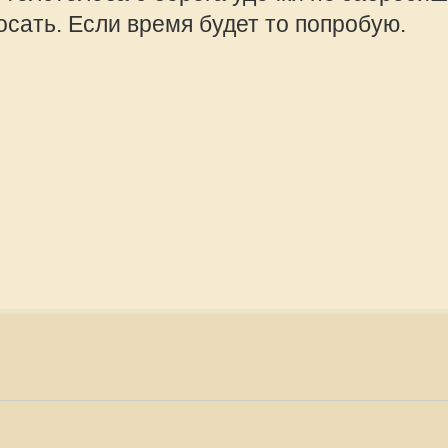
столоба с берега удочки не
offline
ь и бросать. Если время будет
Mikhalich
Администра
Сообщения:
робуй
Зарегистрир
2010, 08:57
тся.