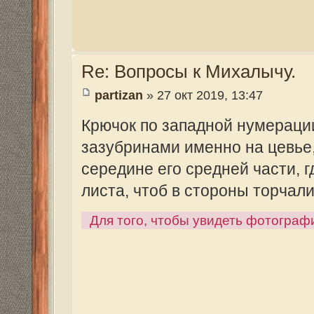
середине его средней части, где жилка т
листа, чтоб в стороны торчали... У толст
Для того, чтобы увидеть фотографии, зарегист
Re: Вопросы к Михалычу.
Mikhalich
» 28 окт 2019, 06:44
partizan писал(а):
Крючок по западной нумерации наверн
двумя зазубринами именно на цевье, а 
прокалывал в середине его средней час
идет и куски зеленого листа, чтоб в ст
приличный...