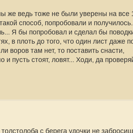
Mikhalich
Администра
Сообщения:
Зарегистрир
2010, 08:57
лоба с берега удочки не забросишь.
сли время будет то попробую.
offline
petrovish1958
буй
Сообщения:
Зарегистрир
2014, 00:01