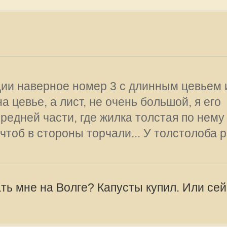
Сообщения:
Волге? Капусты купил. Или сейчас
Зарегистрир
2010, 08:57
 водоёма, кормовая база, течение,
 стоит сравнивать... и что-то
offline
Dutch
Удачно подстроились к условиям и
оторая была под рукой, совпала с
Сообщения:
олоба на конкретном водоёме...
Зарегистрир
2015, 23:31