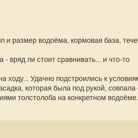
 тоже не были уверены на все 100,
особ, попробовали и получилось. Если
 попробовал и сделал бы поводки
 до того, что один лист даже почти
offline
ам нет, то поставить снасти,
partizan
оят, ловят... Ходи, да проверяй...
Сообщения:
Зарегистрир
2013, 21:23
ба с берега удочки не забросишь.
и время будет то попробую.
offline