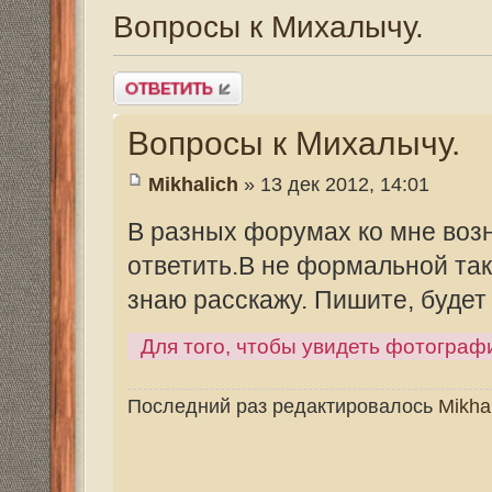
Вопросы к Михалычу.
Mikhalich
» 13 дек 2012, 14:01
В разных форумах ко мне возникают вопр
ответить.В не формальной так сказать о
знаю расскажу. Пишите, будет время отв
Для того, чтобы увидеть фотографии, зарегист
Последний раз редактировалось
Mikhalich
04 сен 20
Re: Вопросы к Михалычу.
partizan
» 27 окт 2019, 13:47
Крючок по западной нумерации наверное
зазубринами именно на цевье, а лист, не