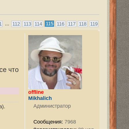
тор
7968
ован:
29 ноя