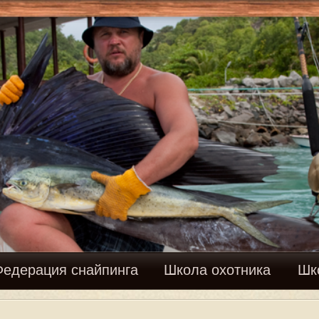
Вхо
найпинга
Школа охотника
Школа рыболова
Фору
 на канал?