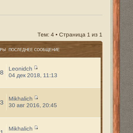
траница
1
из
1
траница
1
из
1