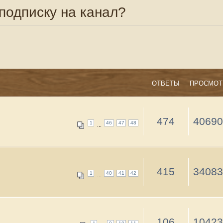
Тем: 4 • С
ОТВЕТЫ
ПРОСМОТРЫ
ПОСЛЕДНЕЕ СООБЩЕНИЕ
Leonidch
474
406908
1
46
47
48
04 дек 2018, 11:13
...
Mikhalich
415
340833
1
40
41
42
30 авг 2016, 20:45
...
Mikhalich
106
104231
1
9
10
11
12 окт 2015, 16:51
...
Mikhalich
35
38691
1
2
3
4
31 авг 2015, 21:03
Тем: 4 • С