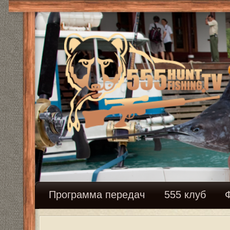
Программа передач
555 клуб
Федерация с
Как получить бесплатную подписку
Модератор:
Mikhalich
Новая тема