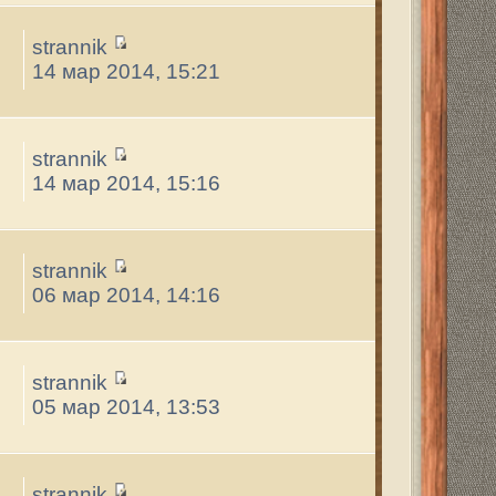
траница
1
из
1
ПОИСК