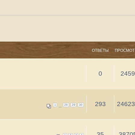
Тем: 12 • С
ОТВЕТЫ
ПРОСМОТРЫ
ПОСЛЕДНЕЕ СООБЩЕНИЕ
strannik
0
2459
05 мар 2014, 12:43
strannik
293
246235
1
28
29
30
05 авг 2016, 16:09
...
strannik
35
38705
1
2
3
4
06 апр 2015, 09:15
strannik
31
33602
1
2
3
4
27 ноя 2014, 19:20
dimatallinn
2
4753
27 ноя 2014, 16:26