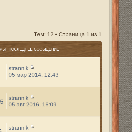
траница
1
из
1