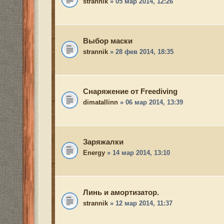
Заряжалки
Energy
» 14 мар 2014, 13:10
Линь и амортизатор.
strannik
» 12 мар 2014, 11:37
Арбалет O.M.E.R. Cayman - 60
strannik
» 14 мар 2014, 15:21
Арбалет Cressi-Sub Comanche - 60
strannik
» 14 мар 2014, 15:16
Выбор пневматического ружья
strannik
» 06 мар 2014, 14:16