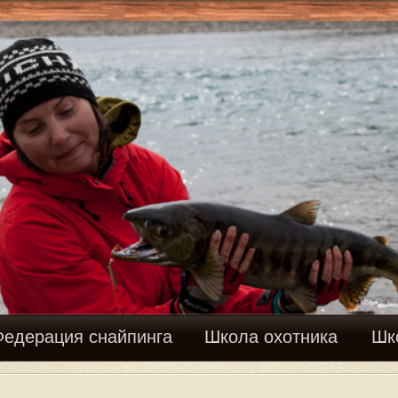
Вхо
найпинга
Школа охотника
Школа рыболова
Фору