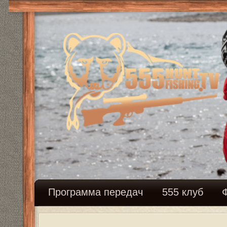
Программа передач
555 клуб
Федерация с
Снаряжение
Модераторы:
Mikhalich
,
Mikhalich
Новая тема