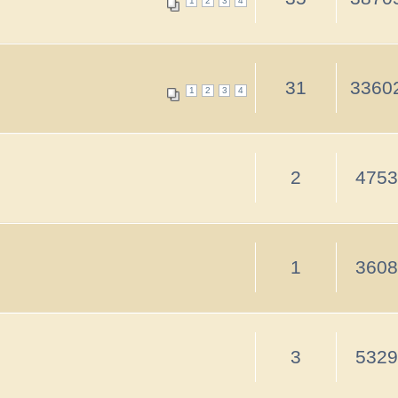
Vancho
1
3608
27 ноя 2014, 16:17
strannik
3
5329
15 мар 2014, 12:51
strannik
0
2414
14 мар 2014, 15:21
strannik
0
2466
14 мар 2014, 15:16
strannik
0
2462
06 мар 2014, 14:16