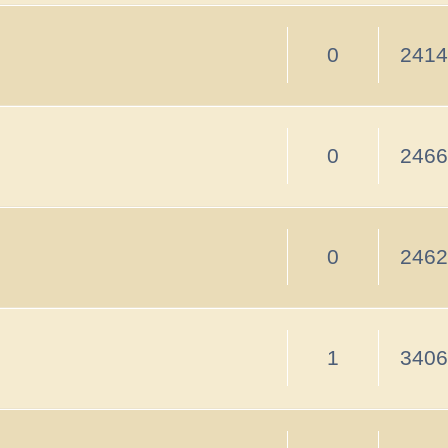
strannik
1
3406
05 мар 2014, 13:53
strannik
1
3268
05 мар 2014, 13:27
Тем: 12 • С
чество
Партнеры
Как подключиться
f.tv
Хочу увидеть
Оставь свой след
ещено!