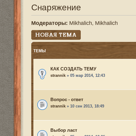
ТЕМЫ
КАК СОЗДАТЬ ТЕМУ
strannik
» 05 мар 2014, 12:43
Вопрос - ответ
strannik
» 10 сен 2013, 18:49
Выбор ласт
strannik
» 05 мар 2014, 12:26
Выбор маски
strannik
» 28 фев 2014, 18:35
Снаряжение от Freediving
dimatallinn
» 06 мар 2014, 13:39