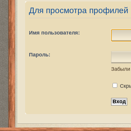
Пароль:
Забыли пароль?
Скрыть моё пребы
Структура сайта
Все о 555hf.tv
Правила
Сотрудниче
555 online плеер
Просмотр видео
Смотрите на 555hf.
Реквизиты
555hf.tv. Охотничье - рыболовный интернет канал.
© 2009-2019. Копирование материалов с сайта запре