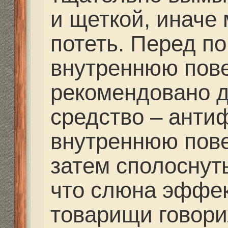
против такого способа
естественно нагревает
стыка стекла с силико
свойства эластичности
сделать неаккуратно, 
прожечь маску.
Моему товарищу при п
обожгли ее прямо в м
подводники, но после
погружений она у него
и пришлось прибегнут
способу – зубная паст