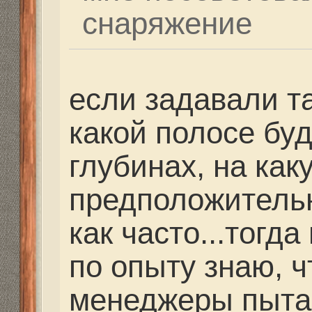
себе позволить охоту,
физической подготовк
Нужно ХОТЯ БЫ нырят
минимум для хороших 
основном охота проход
на 30-40 метрах! Поэ
для такой охоты надо 
Надеюсь в этом году 
попасть на инструктор
фридайвингу, а потом
(если такие желающие