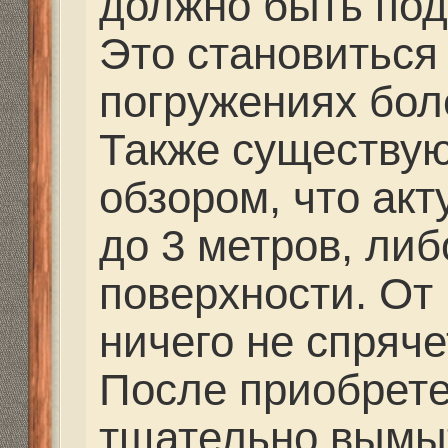
что слюна эффективне
товарищи говорили, чт
ныряльщики использую
для натирания стекла.
Экспериментируйте, в
секрет рядом, в какой
камыше. Весной займу
Некоторые «советчики
обжечь маску с внутр
открытым огнем от за
удаления смазки. Я ка