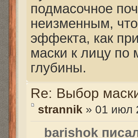
опыте чем глубже ны
метров, тем меньше 
пространство должно 
малых реках до 5-6 м
взгляд вообще не при
А так конечно в подво
шаблонов, снаряжение
должно быть удобным
Re: Выбор маски
barishok
» 02 июл 2014, 
Получается так, что п