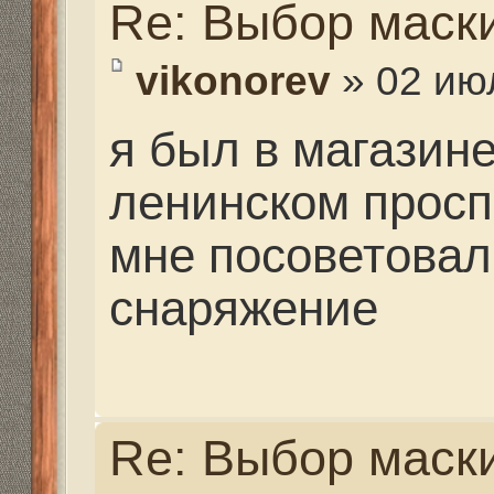
если задавали такие в
какой полосе будет охо
глубинах, на какую ры
предположительно, в к
как часто...тогда возм
по опыту знаю, что в 
менеджеры пытаются 
товар или мало польз
это не значит что он 
хотя и такое может бы
расказывают о минусах
оборудования и снаря