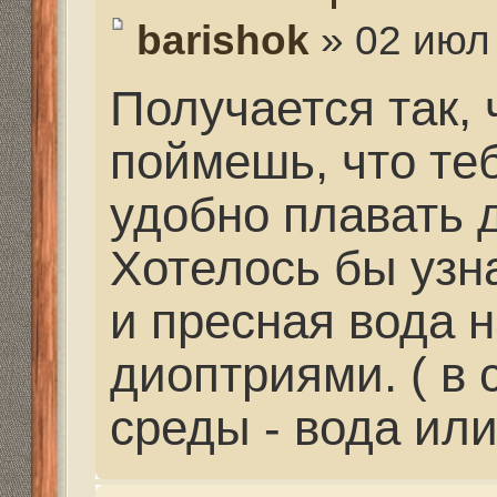
повезет, если с перво
будет правильным.
Re: Выбор маски
strannik
» 03 июл 2014, 
vikonorev писал(а):
я был в магазине "ко
ленинском проспекте
мне посоветовали и 
снаряжение