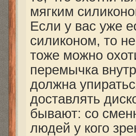
диоптриями.
Маска с боковым обзо
видимость больше обы
увеличено подмасочно
что отрицательно ска
погружениях на больш
глубже собираетесь н
должно быть подмасоч
Это становиться акту
погружениях более 8 
Также существуют мас
обзором, что актуальн