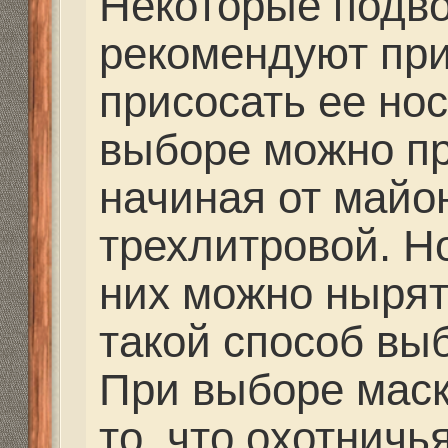
мягким силиконом чё
Если у вас уже есть м
силиконом, то не пере
тоже можно охотиться
перемычка внутри сам
должна упираться в п
доставлять дискомфор
бывают: со сменными
людей у кого зрения о
нормы. Такая маска р
обычные стекла замен