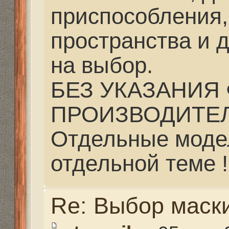
ПРОИЗВОДИТЕЛЯ !!!
Отдельные модели об
отдельной теме !!!
Re: Выбор маски
strannik
» 05 мар 2014, 
Выбор маски дело суг
индивидуальное, ее н
плотности прилегания, 
прислоняете маску бе
она должна повторять
лица, равномерно при