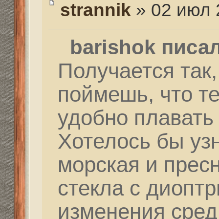
объективной информа
который впервые реш
подводной охоте. Жел
послушать советов тех
которыми будешь охоти
подвохи уже на своем 
нужно в тех местах в 
вместе ездить. В кажд
разные и размер рыбы
условия охоты, прозра
тонкостей много. Когд