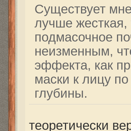
поймешь, что тебе под
удобно плавать до ко
Хотелось бы узнать ка
и пресная вода на под
диоптриями. ( в смыс
среды - вода или возд
Re: Выбор маски
vikonorev
» 02 июл 2014,
я был в магазине "кош
ленинском проспекте 