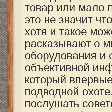
или вьетнам, там сей
охота набирает оборо
ооооочень впечатляющ
А в магазине, наверн
костюмы с открытой п
арбалеты, карбоновые
вообще С4, ну маски в
цене примерно одинак
товар. Это все для об
применимо.
Ответить
Вернуться в Снаряжение