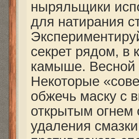
не нужно мудрить и р
имуществом.
Re: Выбор маски
barishok
» 01 июл 2014, 
Существует мнение, ч
лучше жесткая, так ка
подмасочное почти вс
неизменным, что не да
эффекта, как прилипа
маски к лицу по мере
глубины.