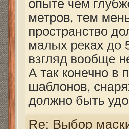
морская и пресная в
стекла с диоптриями.
изменения среды - во
Спасибо.
я думаю, что никак. с
подобранными диоптр
одинаково видно что в
пресной воде.
у меня уже 4я маска. С
второго раза тоже не 
На глубине начинают 