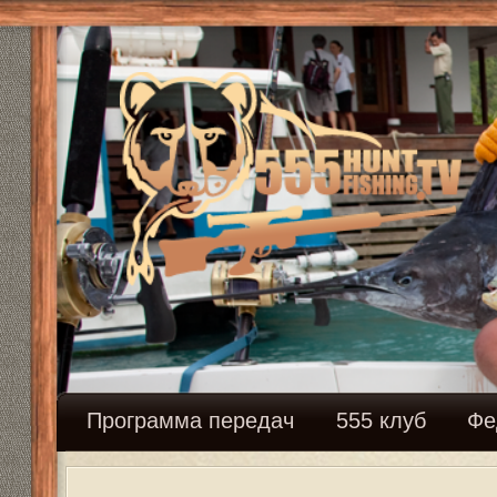
Программа передач
555 клуб
Федерация сн
Выбор маски
Модераторы:
Mikhalich
,
Mikhalich
Ответить