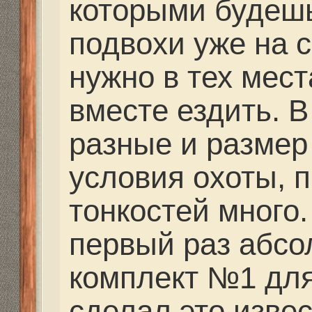
Структура сайта
Все о 555hf.tv
Правила
Сотрудниче
555 online плеер
Просмотр видео
Смотрите на 555hf.
Реквизиты
555hf.tv. Охотничье - рыболовный интернет канал.
© 2009-2019. Копирование материалов с сайта запре