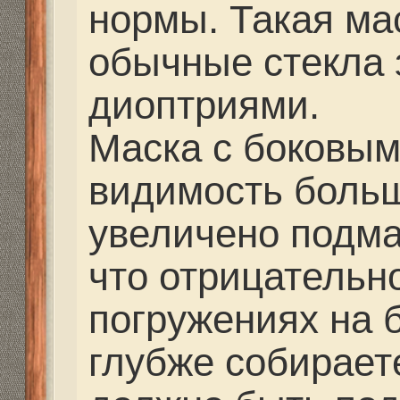
до 3 метров, либо пла
поверхности. От вашег
ничего не спрячется.
После приобретения м
тщательно вымыть сте
и щеткой, иначе маска
потеть. Перед погруже
внутреннюю поверхнос
рекомендовано добав
средство – антифог, л
внутреннюю поверхнос
затем сполоснуть водо