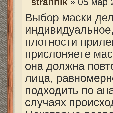
подходить по анатомии
случаях происходит п
Некоторые подводные
рекомендуют прислони
присосать ее носом к 
выборе можно присос
начиная от майонезно
трехлитровой. Но это н
них можно нырять. Я 
такой способ выбора.
При выборе маски обр
то, что охотничья мас