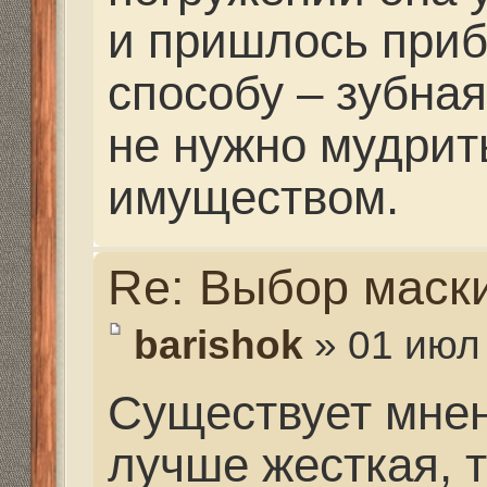
теоретически верно. 
равно маску придавит,
будет из жесткого пла
кожа имеет свойства р
счет этого под давле
пространство как ни к
Если бы это решалось
проффридаверы поль
такими масками.
Личное мое мнение с