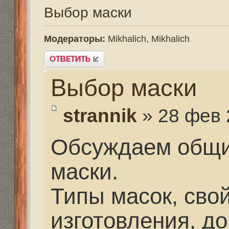
Выбор маски
strannik
» 28 фев 2014, 
Обсуждаем общие воп
маски.
Типы масок, свойства
изготовления, дополн
приспособления, объе
пространства и др. к
на выбор.
БЕЗ УКАЗАНИЯ ФИР