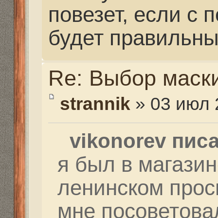
Re: Выбор маски
strannik
» 03 июл 2014, 
vikonorev писал(а):
но они советуют для 
снаряжение ((( для г
погружений для рек 
другое снаряжение и
на морях и океанах н