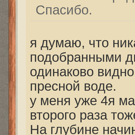
первый раз абсолютн
комплект №1 для подв
сделал это известный
охотник курска, а може
только...
Re: Выбор маски
vikonorev
» 03 июл 2014,
но они советуют для 
снаряжение ((( для г
погружений для рек к
другое снаряжение и 