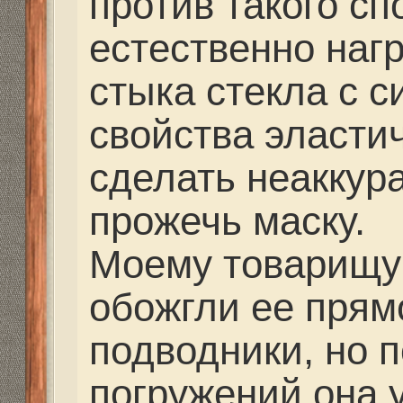
Re: Выбор маски
strannik
» 01 июл 2014, 
barishok писал(а):
Существует мнение, 
лучше жесткая, так к
подмасочное почти вс
неизменным, что не д
эффекта, как прилип
маски к лицу по мер
глубины.