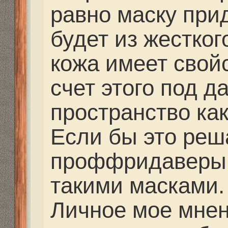
мне посоветовали и м
снаряжение
Re: Выбор маски
strannik
» 02 июл 2014, 
barishok писал(а):
Получается так, что 
поймешь, что тебе по
удобно плавать до к
Хотелось бы узнать к