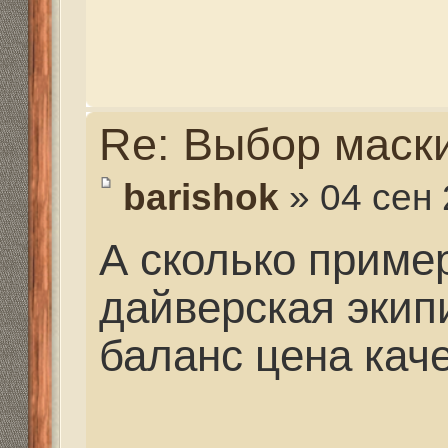
А сколько примерно б
дайверская экипиров
баланс цена качеств
в зависимости от уров
дайвера и условий по
вы об этом спрашивае
вы только хотите этим
Напишу именно по сна
дайвинга. Комплект №
трубка и гидрашка в р