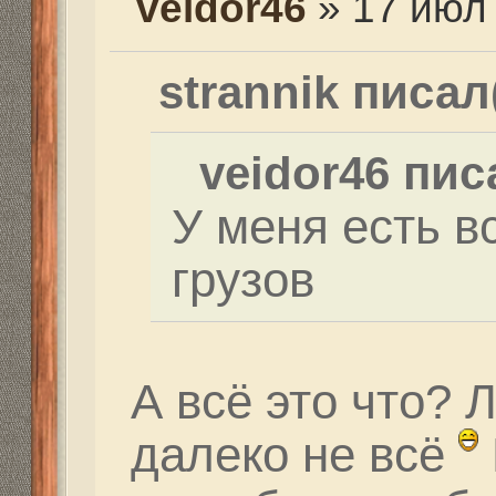
А всё это что? Ласты
далеко не всё
Вобще
надо будет собратьс
со снарягой
ок
Re: Выбор маски
strannik
» 10 авг 2014, 0
Готов к погружениям?