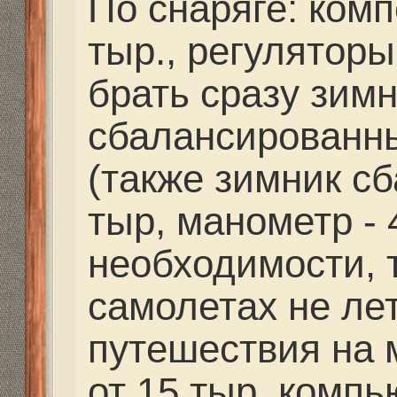
А для чего нужен ком
Re: Выбор маски
strannik
» 05 сен 2014, 1
barishok писал(а):
А для чего нужен ко