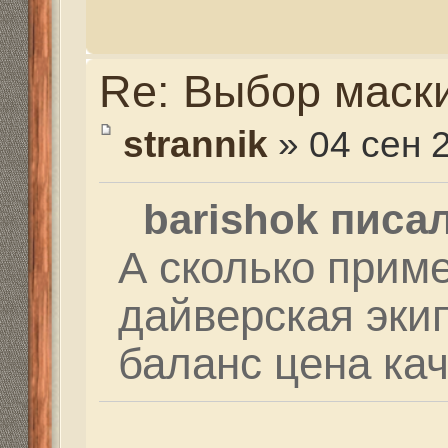
зависимости от толщи
кроя.
По снаряге: компенсат
тыр., регуляторы 1 и 
брать сразу зимний к
сбалансированный) от 
(также зимник сбаланс
тыр, манометр - 4 тыр.
необходимости, так ка
самолетах не летают. 
путешествия на машин
от 15 тыр, компьютер -