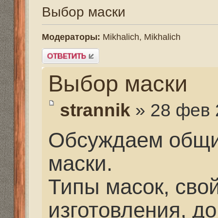
Выбор маски
strannik
» 28 фев 2014, 
Обсуждаем общие воп
маски.
Типы масок, свойства
изготовления, дополн
приспособления, объе
пространства и др. к
на выбор.
БЕЗ УКАЗАНИЯ ФИР