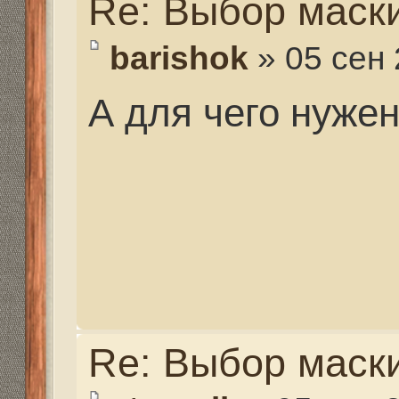
Re: Выбор маски
vikonorev
» 11 сен 2014,
а я за такой компьютер
удобная штучка
Re: Выбор маски
volosasha
» 11 сен 2014,