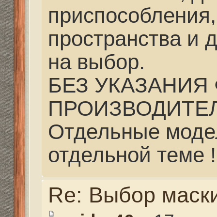
ПРОИЗВОДИТЕЛЯ !!!
Отдельные модели об
отдельной теме !!!
Re: Выбор маски
veidor46
» 17 июл 2014, 
strannik писал(а):
veidor46 писал(а):
У меня есть все кр
грузов