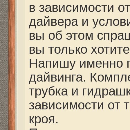
различные фонарики, 
сумки, буи, катушки, гр
сами поездки на дайв
египет и от 30-35 Рос
сейчас группа едет ст
Как-то так
Но без сертифицирова
дайвинг опасен!!!
Re: Выбор маски
barishok
» 05 сен 2014, 