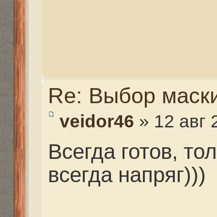
Re: Выбор маски
barishok
» 04 сен 2014, 
А сколько примерно бу
дайверская экипировк
баланс цена качество
Re: Выбор маски
strannik
» 04 сен 2014, 1
barishok писал(а):