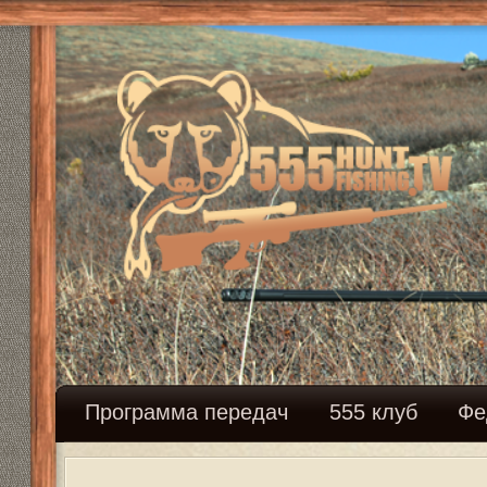
Программа передач
555 клуб
Федерация сн
Выбор маски
Модераторы:
Mikhalich
,
Mikhalich
Ответить