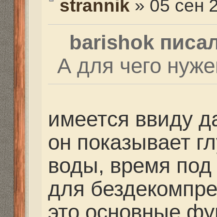
Под водой заниматьс
подводной охотой???
Re: Выбор маски
strannik
» 12 сен 2014, 0
volosasha писал(а):
Под водой занимать
или подводной охото