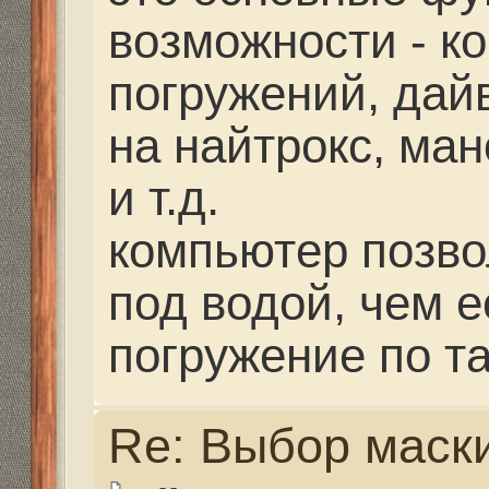
есть компы для подвон
для дайвинга. Им зани
Просто включил и всё!
спокойной обстановке
памяти и посмотрел н
погружался, какого чис
долго дыхание задерж
воды... а вот без дайв
серьезной нырялке ну
Дайверский компьюте
увеличить время преб