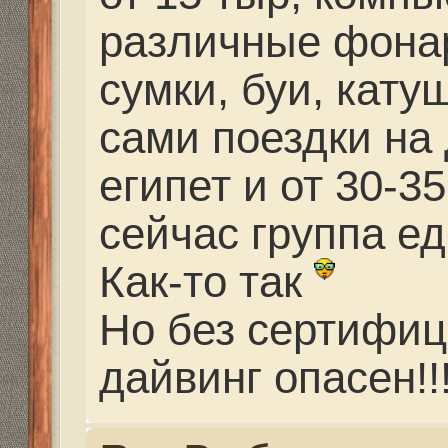
имеется ввиду дайвер
он показывает глубину
воды, время под водо
для бездекомпрессион
это основные функци
возможности - компас
погружений, дайв-лог
на найтрокс, маномет
и т.д.
компьютер позволяет
под водой, чем если 
погружение по таблиц