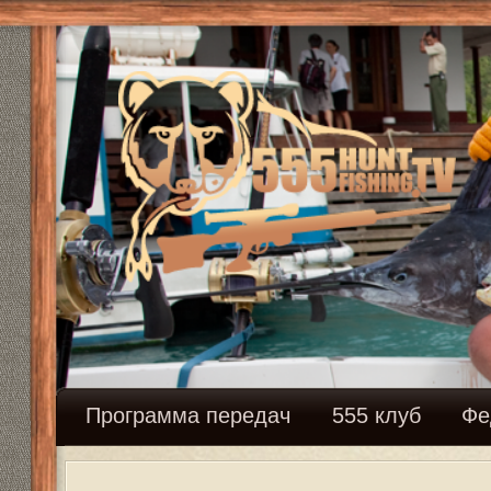
Программа передач
555 клуб
Федерация сн
Рыбачим у Михалыча
Ответить