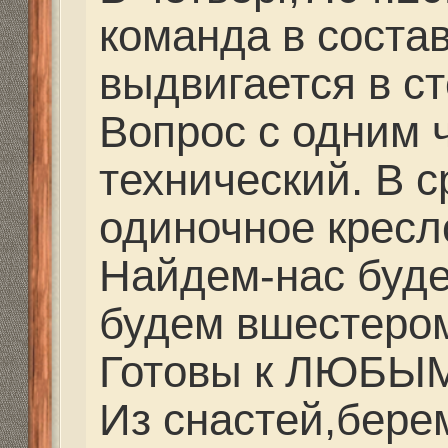
лучше ехать? В прош
переправлялись в Ха
С Ув...
Сейчас лучше через К
Он уже ходит. Его тел
+79618125496 Но у не
дороже. Ему позвонит
сказать что ко мне, он
назначенному времени
дешевле но долго по о