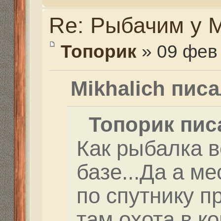
наслышан.Этими мест
Re: Рыбачим у Миха
Mikhalich
» 10 фев 2016,
Это на самом деле не 
сделать. Она у нас зд
пуганая. Близко не по
мастерить укрытия. Я 
не стреляю. Но занять
этой охоты придется. 
утки не собирается, н