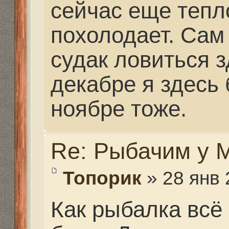
Re: Рыбачим у Миха
Mikhalich
» 05 фев 2016,
Топорик писал(а):
Как рыбалка всё сдел
базе...Да а места у в
спутнику просто супе
охота в комплексе с
любят сразу и то и др
Утки здесь много. С в
Лиса, енот, заяц в бо