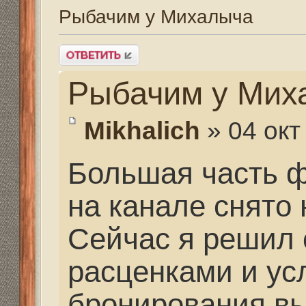
Рыбачим у Михалыч
Mikhalich
» 04 окт 2015, 
Большая часть фильм
на канале снято недал
Сейчас я решил сдават
расценками и условия
бронирования вы мож
по этой ссылке
http://555hf.ru/pages/Vo
форуме я или мои дру
когда и какая рыба лу