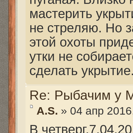
В четверг,7.04.2016 
команда в составе 6-
выдвигается в сторон
Вопрос с одним чело
технический. В сроч
одиночное кресло в м
Найдем-нас будет сем
будем вшестером.
Готовы к ЛЮБЫМ пог
Из снастей,берем ка
так и спиннинговые п
Вопрос по переправе: