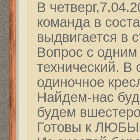
Ответить
Вернуться в База "У Михалыча".
Структура сайта
Все о 555hf.tv
Правила
Сотрудниче
555 online плеер
Просмотр видео
Смотрите на 555hf.
Реквизиты
555hf.tv. Охотничье - рыболовный интернет канал.
© 2009-2019. Копирование материалов с сайта запре