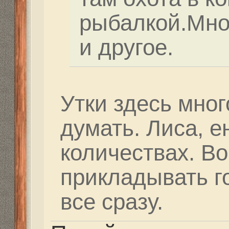
сделать укрытие.
Re: Рыбачим у Миха
A.S.
» 04 апр 2016, 22:13
В четверг,7.04.2016 о
команда в составе 6-7
выдвигается в сторону
Вопрос с одним челов
технический. В срочн
одиночное кресло в м
Найдем-нас будет сем
будем вшестером.