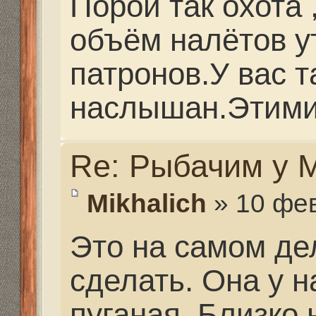
Готовы к ЛЮБЫМ пого
Из снастей,берем как 
и спиннинговые палки
Вопрос по переправе: 
лучше ехать? В прош
переправлялись в Хар
С Ув...
Re: Рыбачим у Миха
Mikhalich
» 04 апр 2016,
A.S. писал(а):