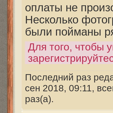
сен 2018, 09:11, всего ре
раз(а).
Re: Рыбачим у Миха
Black
» 30 окт 2015, 22:5
Михаил Николаевич зд
Поделитесь как прохо
Астрахани вблизи ваш
ХИЩНИК В ПРИОРИТ
Re: Рыбачим у Миха