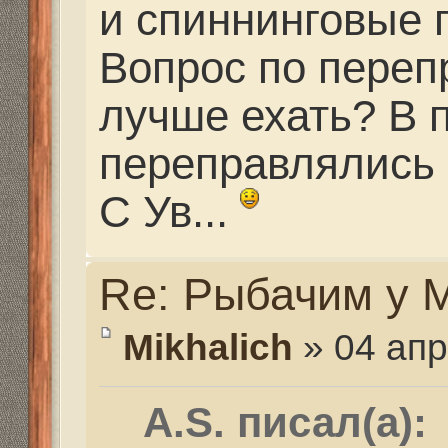
Сами решайте. Ерики 
На Волге купаюсь по 
холодная. Нужна буде
по телефону который з
Re: Рыбачим у Миха
A.S.
» 04 апр 2016, 22:47
Через Комарова-это к
пункт?
Номер записал-быдем
отзвонимся.
С Ув...