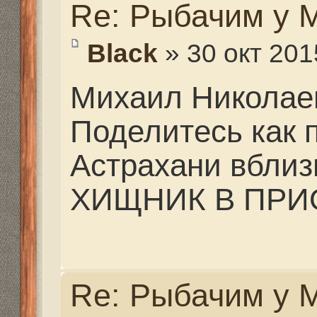
Mikhalich
» 31 окт 2015, 
Да я пока и не рыбачу
дом к приему гостей. 
мелочи, но занимают 
я и ехал готовить все 
Спортивную площадку
душ и туалет. Неболь
перепланировку. Лодк
подремонтировать. Как
сейчас еще тепло. На
похолодает. Сам же з