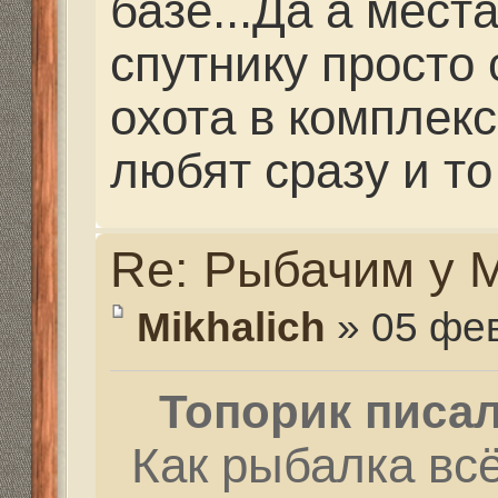
Во всем надо приклад
Потихоньку, не все сра
Re: Рыбачим у Миха
Топорик
» 09 фев 2016, 
Mikhalich писал(а):
Топорик писал(а):
Как рыбалка всё сд
базе...Да а места у
по спутнику просто 
там охота в компле