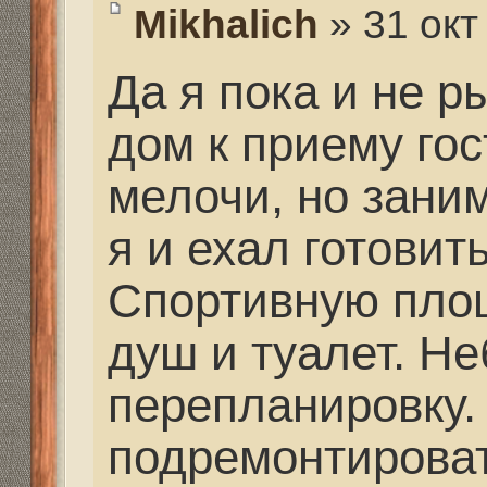
судак ловиться здесь 
декабре я здесь буду 
ноябре тоже.
Re: Рыбачим у Миха
Топорик
» 28 янв 2016, 
Как рыбалка всё сдела
базе...Да а места у ва
спутнику просто супер
охота в комплексе с 
любят сразу и то и дру