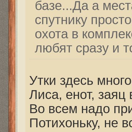
рыбалкой.Многие лю
и другое.
Утки здесь много. С 
думать. Лиса, енот, 
количествах. Во всем
прикладывать голову.
все сразу.
Порой так охота , уви
объём налётов уток.И
патронов.У вас там эт