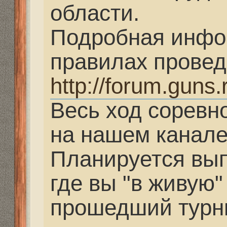
на нашем канале в да
Планируется выпустит
где вы "в живую" смож
прошедший турнир.
Re: F-класс. Волгогра
Belneo
» 08 июн 2016, 1
selishevdmitry@iclo
появиться ссылка на 