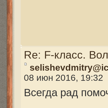
Re: F-класс. Волгогра
selishevdmitry@icloud.
09 июн 2016, 17:04
Ребят, держите вторую
https://dropmefiles.com