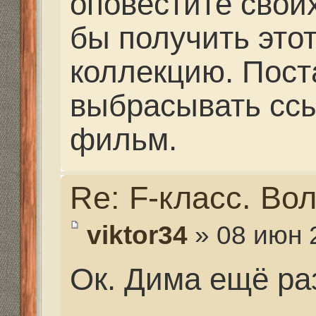
Re: F-класс. Волгогра
selishevdmitry@icloud.
08 июн 2016, 19:32
Всегда рад помочь;)
Re: F-класс. Волгогра
Belneo
» 09 июн 2016, 1
Спасибо, ждем продол