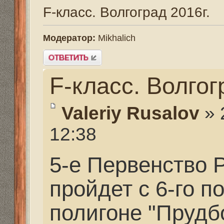
F-класс. Волгоград 2
Valeriy Rusalov
» 22 апр
12:38
5-е Первенство Росси
пройдет с 6-го по 8-е 
полигоне "Прудбой" В
области.
Подробная информаци
правилах проведения:
http://forum.guns.ru/f
Весь ход соревновани