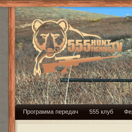
Программа передач
555 клуб
Федерация сн
F-класс. Волгоград 2016г.
Модератор:
Mikhalich
Ответить