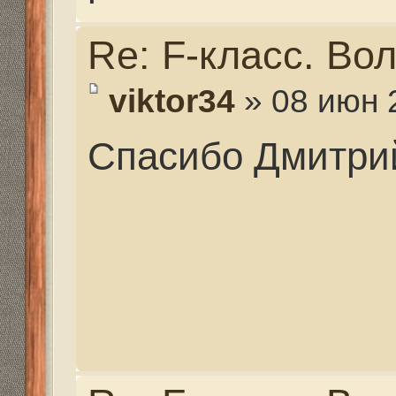
Re: F-класс. Волгогра
selishevdmitry@icloud.
08 июн 2016, 19:29
Ребят, держите ссылк
https://dropmefiles.co
К сожалению он будет
ограниченное время (т
момента). Поэтому, ес
создайте большую акт
оповестите своих знак
бы получить этот фи
коллекцию. Постараю