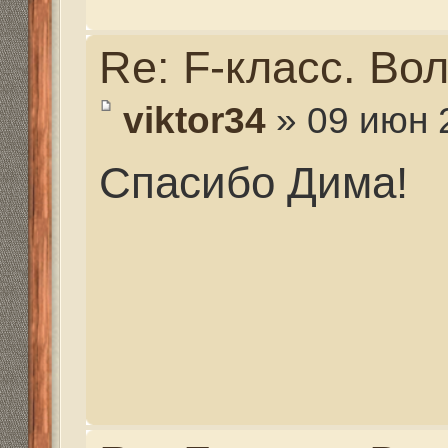
Ответить
Вернуться в Турниры. Первенства. Чемпионаты
Структура сайта
Все о 555hf.tv
Правила
Сотрудниче
555 online плеер
Просмотр видео
Смотрите на 555hf.
Реквизиты
555hf.tv. Охотничье - рыболовный интернет канал.
© 2009-2019. Копирование материалов с сайта запре