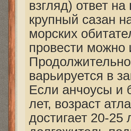
действуют совсем дру
Дело в том, что стар
не только приносит б
жизнеспособного потом
адаптируется к меня
В случае необходимос
рыбы начинают мигра
районы или переключа
тип корма, подавая п
Учёные считают, что 
ситуацию можно, толь