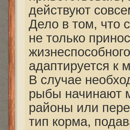
обычно бывают с вып
решений.
Re: Удилища, катушк
raf7771@yandex.ru
» 19
2017, 17:29
Именно в связи с этим
приветствую когда тр
экземпляры отпускают