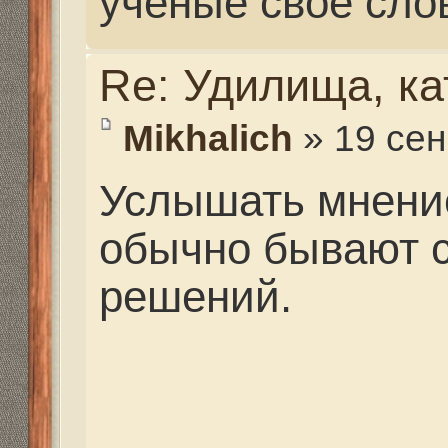
Re: Удилища, катушк
Valeriy Rusalov
» 17 фев
08:19
"Карповая ловля" - те
помельчали ее трофеи
Дима "сторожил" в пал
одну неделю и в итоге
велик только).
Петрович все лето вы