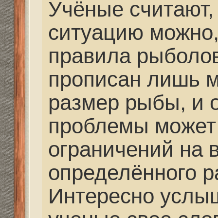
родную стихию! На жа
всегда можно, а крупн
потомства. Имею в ви
потомство рыбное. Хо
нашего потомства то ж
Re: Удилища, катушк
Mikhalich
» 21 сен 2017,
У нас пока большинст
думают как заработать
потомство. Можно ли в