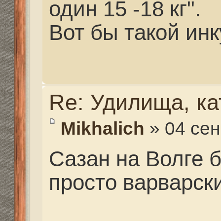
Re: Удилища, катушк
raf7771@yandex.ru
» 04
2017, 18:11
Mikhalich писал(а):
Понял!!! На комбикор
равно приятно.
Привет Михалыч. Нет, 