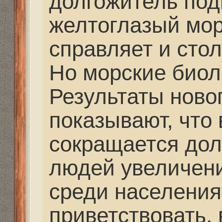
правила рыболовства.
прописан лишь миним
размер рыбы, и одним
проблемы может стат
ограничений на выло
определённого размер
Интересно услышать 
ученые свое слово сказ
Re: Удилища, катушк
Mikhalich
» 19 сен 2017,
Услышать мнение мож