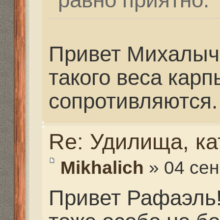
Re: Удилища, катушк
Valeriy Rusalov
» 18 сен
23:22
Нашел статью, которая
взгляд) ответ на вопр
крупный сазан на Волг
морских обитателях, 
провести можно и при
Продолжительность ж
варьируется в зависим
Если анчоусы и бычки