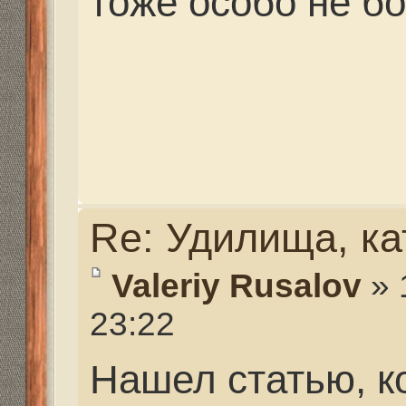
лет, возраст атлантич
достигает 20-25 лет, 
долгожитель подводно
желтоглазый морской 
справляет и столетни
Но морские биологи бь
Результаты нового ис
показывают, что в мир
сокращается доля ста
людей увеличение чи
среди населения можн
приветствовать, в во