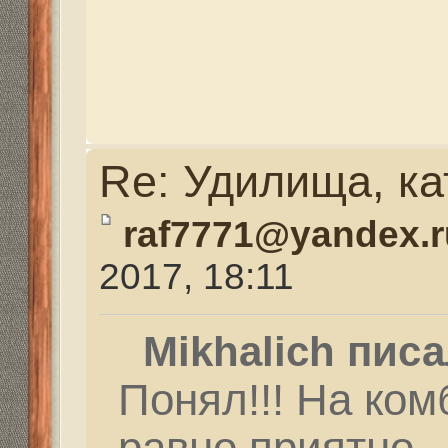
такого веса карпы пра
сопротивляются.
Re: Удилища, катушк
Mikhalich
» 04 сен 2017,
Привет Рафаэль!!!! С
тоже особо не бойцы.