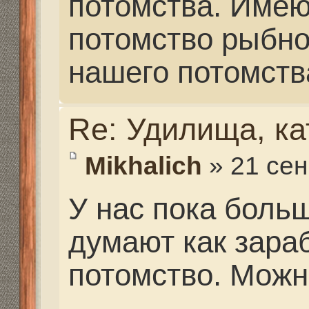
разучились... Не по вк
заморские приманки и
все ваши приспособы с
(фото).
Для того, чтобы увиде
зарегистрируйтесь.
Ответить
Вернуться в Карповая ловля
Структура сайта
Все о 555hf.tv
Правила
Сотрудниче
555 online плеер
Просмотр видео
Смотрите на 555hf.
Реквизиты
555hf.tv. Охотничье - рыболовный интернет канал.
© 2009-2019. Копирование материалов с сайта запре