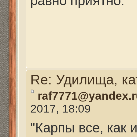
2017, 18:09
"Карпы все, как инкуб
один 15 -18 кг".
Вот бы такой инкубато
Re: Удилища, катушк
Mikhalich
» 04 сен 2017,
Сазан на Волге был н
просто варварски ист