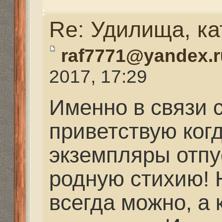
как я помню, были тол
Прошли те годы, когд
трофеем ниже 10 кг. У
тогда сазан был весь 
более! Посмотрите фо
Михалыча", там вся и
ловли за 15 лет, все са
более.
Что то не то произошл
стало, или она поумн
обходит стороной, или