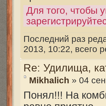
Re: Удилища, катушк
Mikhalich
» 04 сен 2017,
Понял!!! На комбикорм
равно приятно.
Re: Удилища, катушк
raf7771@yandex.ru
» 04