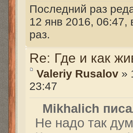
Каждому свое. И они 
сгодятся.
Читал "умную статью",
аналитики ВПЕРВЫЕ о
России за последние 
резкий рост IQ у моло
он превысил IQ прошл
радует! Не все, как ка
безнадежно!
Re: Где и как живем и