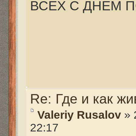
а в последующем и сок
мне и не удалось пос
Каспии....
Вот некоторые фото д
понимания места буд
"РУСАЛКА" с тех дале
поныне на своем стол
Для того, чтобы увиде
зарегистрируйтесь.
Re: Где и как живем и