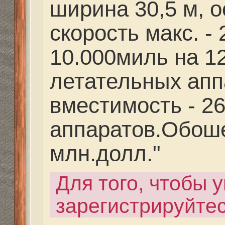
Re: Где и как живем и
Valeriy Rusalov
» 09 май
12:47
ДОРОГИЕ ДРУЗЬЯ!!!
С ВЕЛИКИМ ПРАЗДН
ПОБЕДЫ!!!
Это праздник всего со
праздник величия и бл
Здоровья, благополуч
всем вам и вашим бли