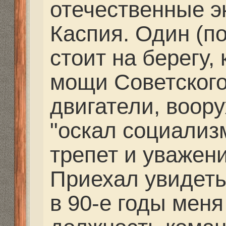
новую статью «Послес
мировой», опубликов
Николаеве» 13 ноября
солдаты Первой миро
фронт.
С уважением,Валерий
Для того, чтобы увиде
зарегистрируйтесь.
Re: Где и как живем и
Valeriy Rusalov
» 14 фев
07:52