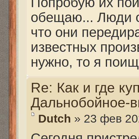
слева и мороз. Околел
казуса не обошлось..
врубились, что за хре
грубой наводки по ств
выстрелов рваная дыр
После корректировки 
нет... Меняем мишень
клики в исходную.. Оп
в том же месте.. И нет
пробоины в деревянн
недоумении смотрим др
После очередного вы