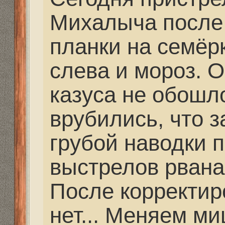
всплеск на снегу - нед
рваные дырки - от рик
дважды в одно и то же
два снаряда в одну во
попадают.. В итоге гол
центре мишени была 
ждать погоду и пойдё
дистанциям. Будем от
координат, полученны
стрельбе.
Re: Как и где купить 