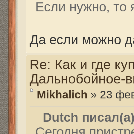
рикошетов. И надо ж
и то же место. А гово
одну воронку не попа
головка болта в цен
поражена. Будем жда
пойдём дальше по д
отталкиваться от коо
полученных при прош
А вначале очень не ве
может быть и три рик