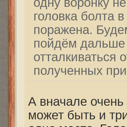
коментах писали, что 
изобретения, они воз
думаю, что тебе на это
бы добротно и дешевле
Re: Как и где купить 
Дальнобойное-высоко
partizan
» 25 фев 2021, 
Мастеров, которые бы
одноклассниках я не 
люди дали контакты и