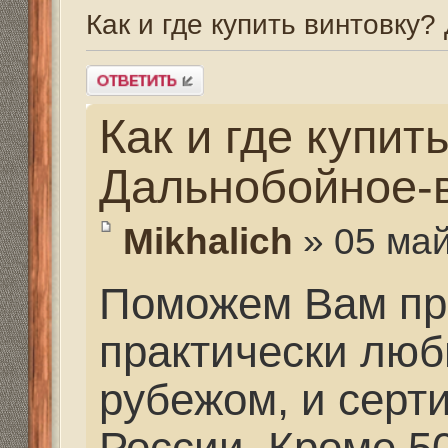
Как и где купить вин
Дальнобойное-высок
Mikhalich
» 05 май 2013,
Поможем Вам приобре
практически любых ка
рубежом, и сертифици
России. Кроме 50, зап
поможем приобрести 
индивидуального прои
заказ" для Вас по же
практически любую мо