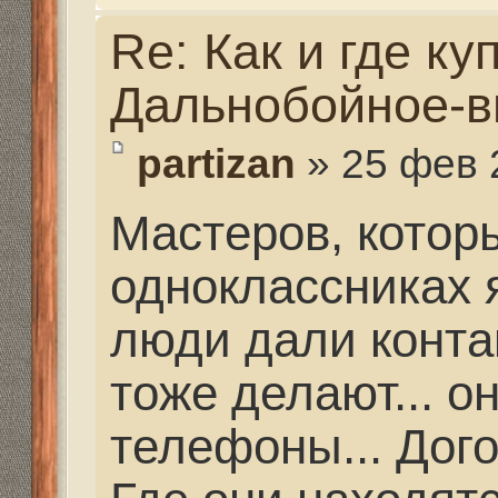
Re: Как и где купить 
Дальнобойное-высоко
partizan
» 27 фев 2021, 
Миш, Вадим Раевский 
нужно что-то... то что
поможет...
Re: Как и где купить 
Дальнобойное-высоко