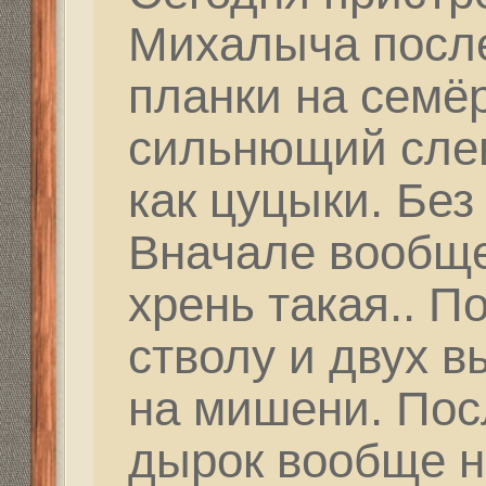
одно место. Голову чу
Re: Как и где купить 
Дальнобойное-высоко
partizan
» 24 фев 2021, 
Привет Миш. Представ
могли понять, как "ут
прилетают. Ты порой 
терпеливым и пытаешь
сейчас достичь резуль
всегда людям под силу
подвластна! Дождись 