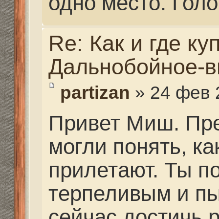
тоже делают... они на г
телефоны... Договарив
Где они находятся, жи
не знаю.
Заярный Алексей Заз 
91-05
Гаврилов Андрей 8-97
Алан Эрнесто Че 8-90
Re: Как и где купить 
Дальнобойное-высоко
Mikhalich
» 25 фев 2021,