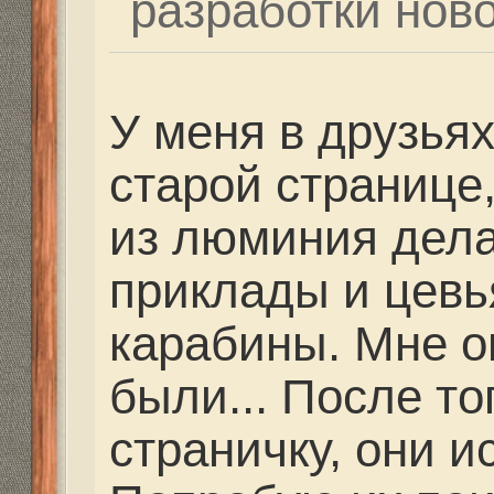
Попробую их поискать 
обещаю... Люди отзыва
что они передирают и
известных производит
нужно, то я поищу...
Re: Как и где купить 
Дальнобойное-высоко
Dutch
» 23 фев 2021, 16
Сегодня пристреливал
Михалыча после уста
планки на семёрке. В