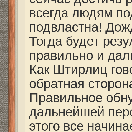
partizan писал(а):
Мастеров, которые б
одноклассниках я не
другие люди дали кон
парни тоже делают... 
их телефоны... Догов
сам... Где они находя
работают, я не знаю.
Заярный Алексей Заз
91-05
Гаврилов Андрей 8-9