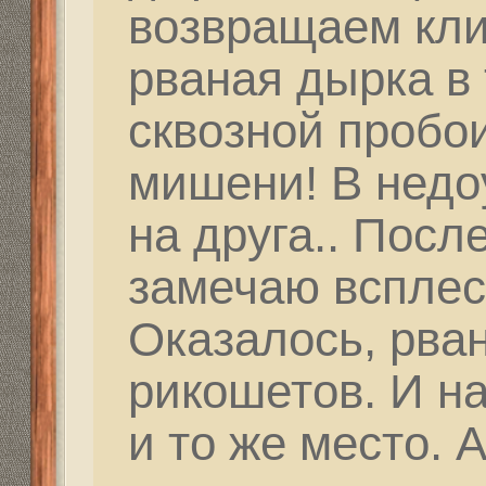
Тогда будет результат
правильно и дальше вс
Как Штирлиц говорил: 
обратная сторона стр
Правильное обнуление
дальнейшей перспекти
этого все начинается!!
Поищу я ребят, котор
люминия... Они тогда
изделия... типа как Ко
той винтовке, что ты м
Такой... Скелет диноза