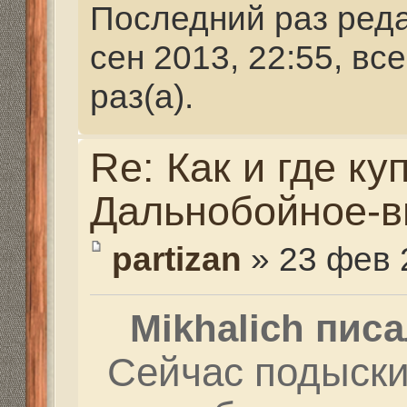
Mikhalich писал(а):
Сейчас подыскиваю к
разработки нового пр
У меня в друзьях, в о
старой странице, был
из люминия делали о
приклады и цевья на 
карабины. Мне они си
были... После того, к
страничку, они исчезли