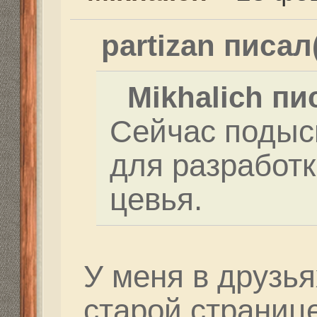
Да если можно дай ко
Re: Как и где купить 
Дальнобойное-высоко
Mikhalich
» 23 фев 2021,
Dutch писал(а):
Сегодня пристрелива
Михалыча после уста
планки на семёрке. В
сильнющий слева и м
как цуцыки. Без казу