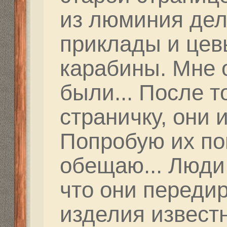
Вначале вообще не в
хрень такая.. После 
стволу и двух выстр
на мишени. После ко
дырок вообще нет...
возвращаем клики в 
рваная дырка в том ж
сквозной пробоины в
мишени! В недоумени
на друга.. После оче
замечаю всплеск на с
Оказалось, рваные ды