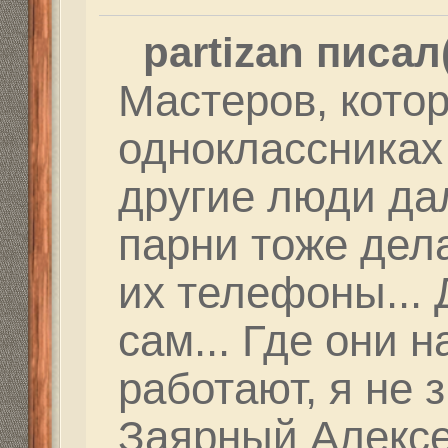
Сама будет на 1500 ме
Как минимум в 338LM.
Ответить
Вернуться в Федерация Снайпинга России
Структура сайта
Все о 555hf.tv
Правила
Сотрудниче
555 online плеер
Просмотр видео
Смотрите на 555hf.
Реквизиты
555hf.tv. Охотничье - рыболовный интернет канал.
© 2009-2019. Копирование материалов с сайта запре