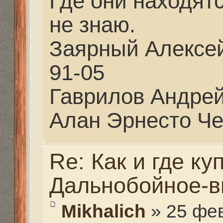
Mikhalich
» 27 фев 2021,
partizan писал(а):
Миш, Вадим Раевский
если нужно что-то... 
звонил, он поможет...
Спасибо Алексей. Я са
Мне как всегда никто 
начерчу тогда и дальш
Здесь по другому не п
будет особенная винто