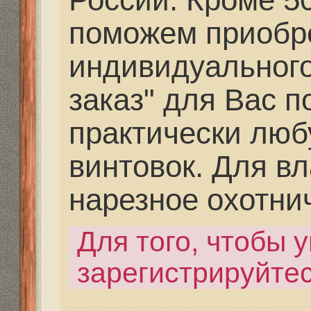
винтовок. Для владел
нарезное охотничье о
Для того, чтобы увиде
зарегистрируйтесь.
Последний раз редактир
сен 2013, 22:55, всего ре
раз(а).
Re: Как и где купить 
Дальнобойное-высоко
partizan
» 23 фев 2021, 