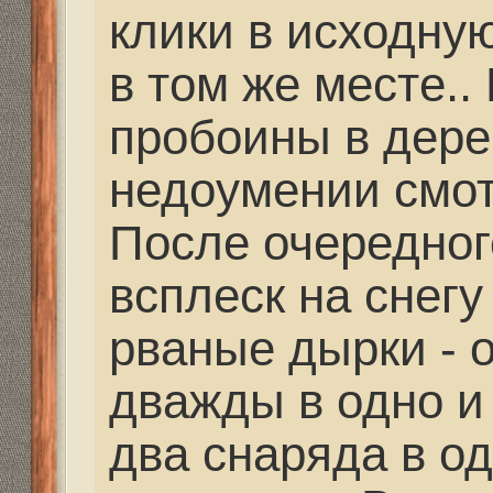
Дальнобойное-высоко
Mikhalich
» 23 фев 2021,
partizan писал(а):
Mikhalich писал(а)
Сейчас подыскиваю
для разработки нов
цевья.
У меня в друзьях, в 
старой странице, был