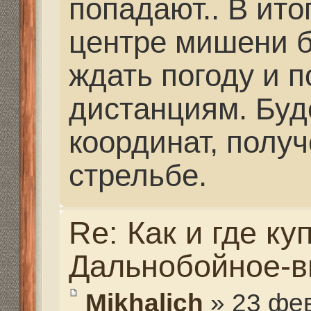
из люминия делали 
приклады и цевья на 
карабины. Мне они с
были... После того, к
страничку, они исчезл
Попробую их поискать
обещаю... Люди отзыв
что они передирают 
изделия известных пр
Если нужно, то я поищ