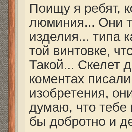
Алан Эрнесто Че 8-9
Спасибо за контакты. 
разобрались.
Re: Как и где купить 
Дальнобойное-высоко
partizan
» 25 фев 2021, 
Какую винтовку ты та
оборудуешь?