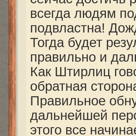
partizan писал(а):
Мастеров, которые б
одноклассниках я не
другие люди дали кон
парни тоже делают... 
их телефоны... Догов
сам... Где они находя
работают, я не знаю.
Заярный Алексей Заз
91-05
Гаврилов Андрей 8-9