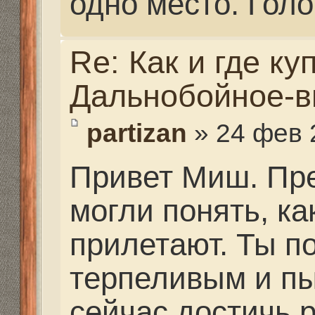
тоже делают... они на г
телефоны... Договарив
Где они находятся, жи
не знаю.
Заярный Алексей Заз 
91-05
Гаврилов Андрей 8-97
Алан Эрнесто Че 8-90
Re: Как и где купить 
Дальнобойное-высоко
Mikhalich
» 25 фев 2021,