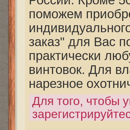
винтовок. Для владел
нарезное охотничье о
Для того, чтобы увиде
зарегистрируйтесь.
Последний раз редактир
сен 2013, 22:55, всего ре
раз(а).
Re: Как и где купить 
Дальнобойное-высоко
partizan
» 23 фев 2021, 