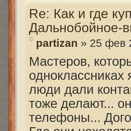
Re: Как и где купить 
Дальнобойное-высоко
partizan
» 27 фев 2021, 
Миш, Вадим Раевский 
нужно что-то... то что
поможет...
Re: Как и где купить 
Дальнобойное-высоко