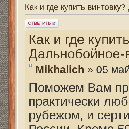
Как и где купить вин
Дальнобойное-высок
Mikhalich
» 05 май 2013,
Поможем Вам приобре
практически любых ка
рубежом, и сертифици
России. Кроме 50, зап
поможем приобрести 
индивидуального прои
заказ" для Вас по же
практически любую мо