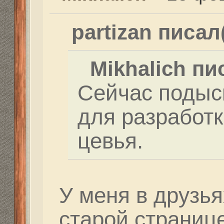
Да если можно дай ко
Re: Как и где купить 
Дальнобойное-высоко
Mikhalich
» 23 фев 2021,
Dutch писал(а):
Сегодня пристрелива
Михалыча после уста
планки на семёрке. В
сильнющий слева и м
как цуцыки. Без казу