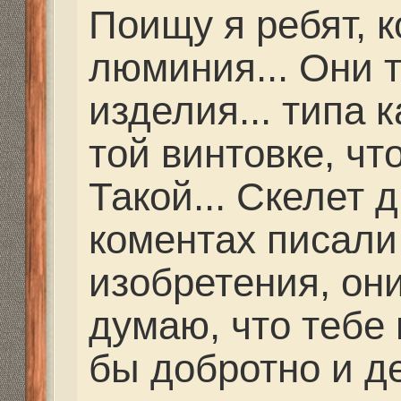
Алан Эрнесто Че 8-9
Спасибо за контакты. 
разобрались.
Re: Как и где купить 
Дальнобойное-высоко
partizan
» 25 фев 2021, 
Какую винтовку ты та
оборудуешь?