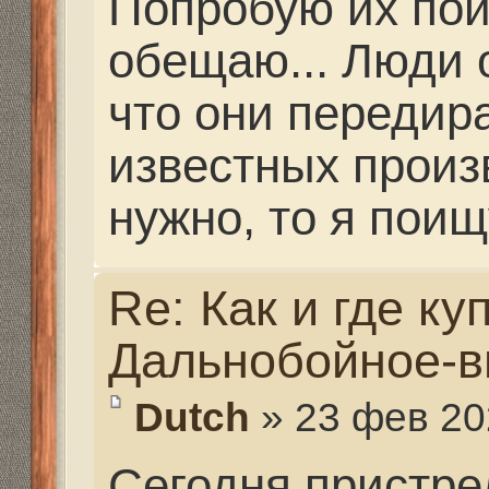
слева и мороз. Околел
казуса не обошлось..
врубились, что за хре
грубой наводки по ств
выстрелов рваная дыр
После корректировки 
нет... Меняем мишень
клики в исходную.. Оп
в том же месте.. И нет
пробоины в деревянн
недоумении смотрим др
После очередного вы