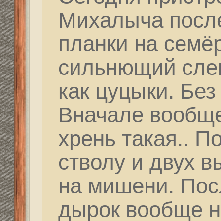
одно место. Голову чу
Re: Как и где купить 
Дальнобойное-высоко
partizan
» 24 фев 2021, 
Привет Миш. Представ
могли понять, как "ут
прилетают. Ты порой 
терпеливым и пытаешь
сейчас достичь резуль
всегда людям под силу
подвластна! Дождись 