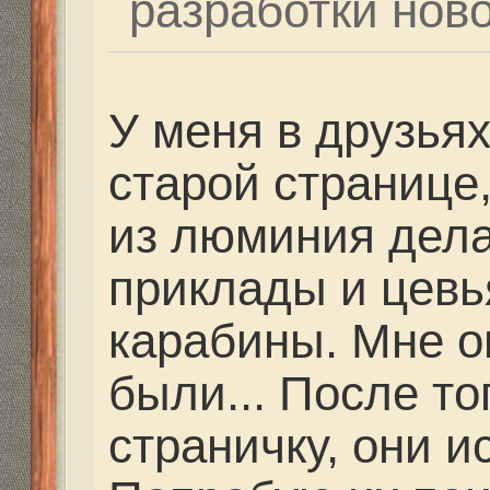
Попробую их поискать 
обещаю... Люди отзыва
что они передирают и
известных производит
нужно, то я поищу...
Re: Как и где купить 
Дальнобойное-высоко
Dutch
» 23 фев 2021, 16
Сегодня пристреливал
Михалыча после уста
планки на семёрке. В