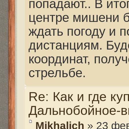
из люминия делали 
приклады и цевья на 
карабины. Мне они с
были... После того, к
страничку, они исчезл
Попробую их поискать
обещаю... Люди отзыв
что они передирают 
изделия известных пр
Если нужно, то я поищ