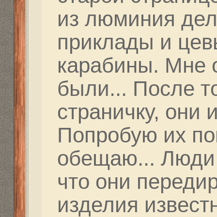
Вначале вообще не в
хрень такая.. После 
стволу и двух выстр
на мишени. После ко
дырок вообще нет...
возвращаем клики в 
рваная дырка в том ж
сквозной пробоины в
мишени! В недоумени
на друга.. После оче
замечаю всплеск на с
Оказалось, рваные ды