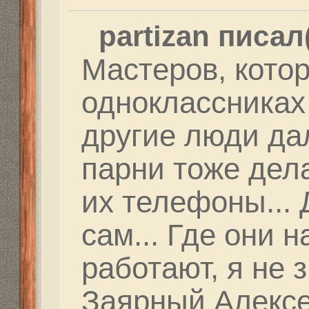
Сама будет на 1500 ме
Как минимум в 338LM.
Ответить
Вернуться в Федерация Снайпинга России
Структура сайта
Все о 555hf.tv
Правила
Сотрудниче
555 online плеер
Просмотр видео
Смотрите на 555hf.
Реквизиты
555hf.tv. Охотничье - рыболовный интернет канал.
© 2009-2019. Копирование материалов с сайта запре