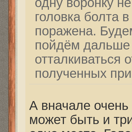
коментах писали, что 
изобретения, они воз
думаю, что тебе на это
бы добротно и дешевле
Re: Как и где купить 
Дальнобойное-высоко
partizan
» 25 фев 2021, 
Мастеров, которые бы
одноклассниках я не 
люди дали контакты и