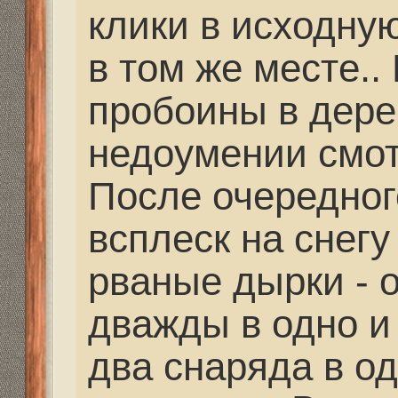
Дальнобойное-высоко
Mikhalich
» 23 фев 2021,
partizan писал(а):
Mikhalich писал(а)
Сейчас подыскиваю
для разработки нов
цевья.
У меня в друзьях, в 
старой странице, был