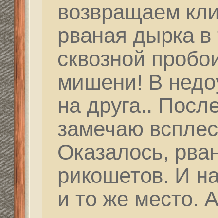
Тогда будет результат
правильно и дальше вс
Как Штирлиц говорил: 
обратная сторона стр
Правильное обнуление
дальнейшей перспекти
этого все начинается!!
Поищу я ребят, котор
люминия... Они тогда
изделия... типа как Ко
той винтовке, что ты м
Такой... Скелет диноза