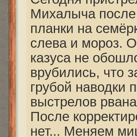
всплеск на снегу - нед
рваные дырки - от рик
дважды в одно и то же
два снаряда в одну во
попадают.. В итоге гол
центре мишени была 
ждать погоду и пойдё
дистанциям. Будем от
координат, полученны
стрельбе.
Re: Как и где купить 