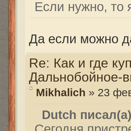
рикошетов. И надо ж
и то же место. А гово
одну воронку не попа
головка болта в цен
поражена. Будем жда
пойдём дальше по д
отталкиваться от коо
полученных при прош
А вначале очень не ве
может быть и три рик