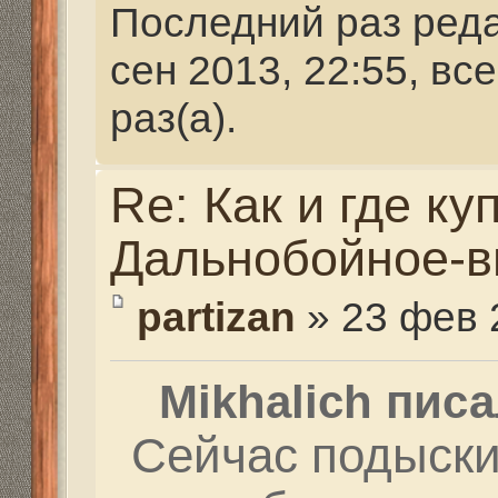
Mikhalich писал(а):
Сейчас подыскиваю к
разработки нового пр
У меня в друзьях, в о
старой странице, был
из люминия делали о
приклады и цевья на 
карабины. Мне они си
были... После того, к
страничку, они исчезли