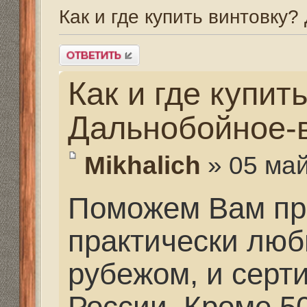
Как и где купить вин
Дальнобойное-высок
Mikhalich
» 05 май 2013,
Поможем Вам приобре
практически любых ка
рубежом, и сертифици
России. Кроме 50, зап
поможем приобрести 
индивидуального прои
заказ" для Вас по же
практически любую мо