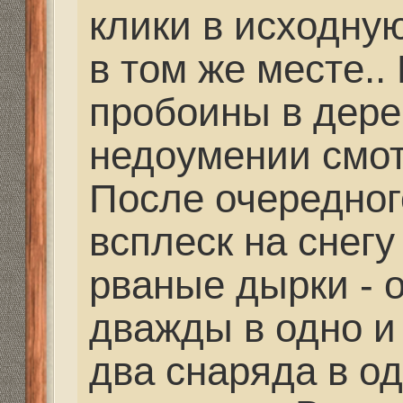
Дальнобойное-высоко
Mikhalich
» 23 фев 2021,
partizan писал(а):
Mikhalich писал(а)
Сейчас подыскиваю
для разработки нов
цевья.
У меня в друзьях, в 
старой странице, был