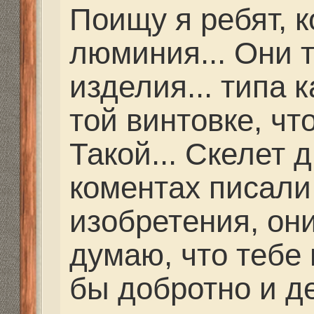
Алан Эрнесто Че 8-9
Спасибо за контакты. 
разобрались.
Re: Как и где купить 
Дальнобойное-высоко
partizan
» 25 фев 2021, 
Какую винтовку ты та
оборудуешь?