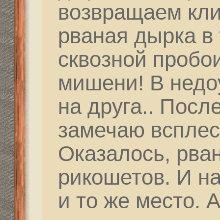
Тогда будет результат
правильно и дальше вс
Как Штирлиц говорил: 
обратная сторона стр
Правильное обнуление
дальнейшей перспекти
этого все начинается!!
Поищу я ребят, котор
люминия... Они тогда
изделия... типа как Ко
той винтовке, что ты м
Такой... Скелет диноза