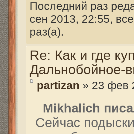
Mikhalich писал(а):
Сейчас подыскиваю к
разработки нового пр
У меня в друзьях, в о
старой странице, был
из люминия делали о
приклады и цевья на 
карабины. Мне они си
были... После того, к
страничку, они исчезли