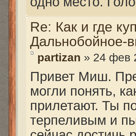
тоже делают... они на г
телефоны... Договарив
Где они находятся, жи
не знаю.
Заярный Алексей Заз 
91-05
Гаврилов Андрей 8-97
Алан Эрнесто Че 8-90
Re: Как и где купить 
Дальнобойное-высоко
Mikhalich
» 25 фев 2021,