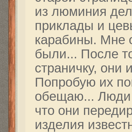
Вначале вообще не в
хрень такая.. После 
стволу и двух выстр
на мишени. После ко
дырок вообще нет...
возвращаем клики в 
рваная дырка в том ж
сквозной пробоины в
мишени! В недоумени
на друга.. После оче
замечаю всплеск на с
Оказалось, рваные ды