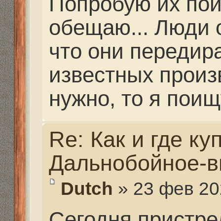
слева и мороз. Околел
казуса не обошлось..
врубились, что за хре
грубой наводки по ств
выстрелов рваная дыр
После корректировки 
нет... Меняем мишень
клики в исходную.. Оп
в том же месте.. И нет
пробоины в деревянн
недоумении смотрим др
После очередного вы