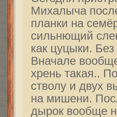
одно место. Голову чу
Re: Как и где купить 
Дальнобойное-высоко
partizan
» 24 фев 2021, 
Привет Миш. Представ
могли понять, как "ут
прилетают. Ты порой 
терпеливым и пытаешь
сейчас достичь резуль
всегда людям под силу
подвластна! Дождись 