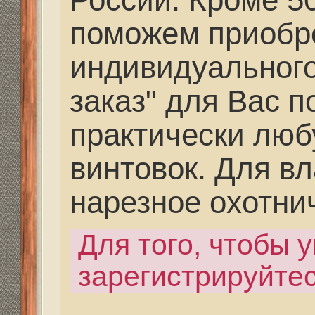
винтовок. Для владел
нарезное охотничье о
Для того, чтобы увиде
зарегистрируйтесь.
Последний раз редактир
сен 2013, 22:55, всего ре
раз(а).
Re: Как и где купить 
Дальнобойное-высоко
partizan
» 23 фев 2021, 