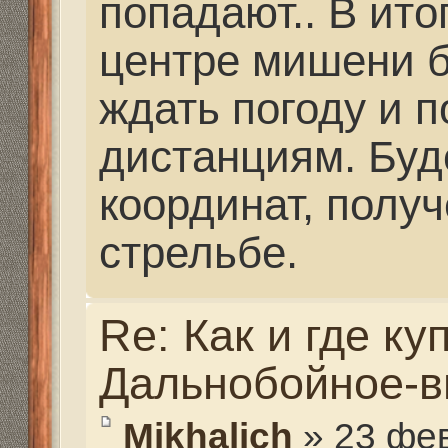
из люминия делали 
приклады и цевья на 
карабины. Мне они с
были... После того, к
страничку, они исчезл
Попробую их поискать
обещаю... Люди отзыв
что они передирают 
изделия известных пр
Если нужно, то я поищ