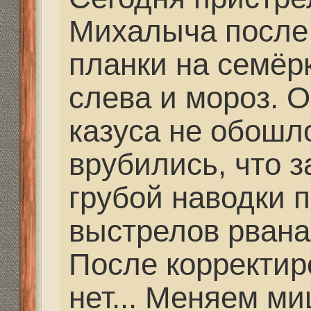
всплеск на снегу - нед
рваные дырки - от рик
дважды в одно и то же
два снаряда в одну во
попадают.. В итоге гол
центре мишени была 
ждать погоду и пойдё
дистанциям. Будем от
координат, полученны
стрельбе.
Re: Как и где купить 