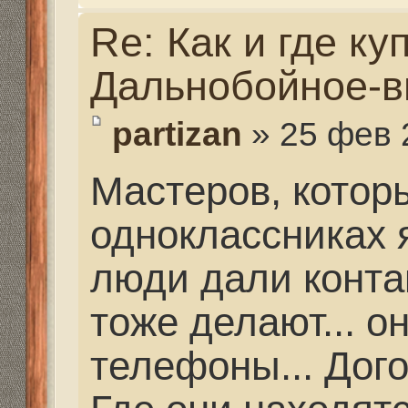
Re: Как и где купить 
Дальнобойное-высоко
partizan
» 27 фев 2021, 
Миш, Вадим Раевский 
нужно что-то... то что
поможет...
Re: Как и где купить 
Дальнобойное-высоко