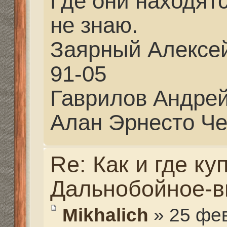
Mikhalich
» 27 фев 2021,
partizan писал(а):
Миш, Вадим Раевский
если нужно что-то... 
звонил, он поможет...
Спасибо Алексей. Я са
Мне как всегда никто 
начерчу тогда и дальш
Здесь по другому не п
будет особенная винто