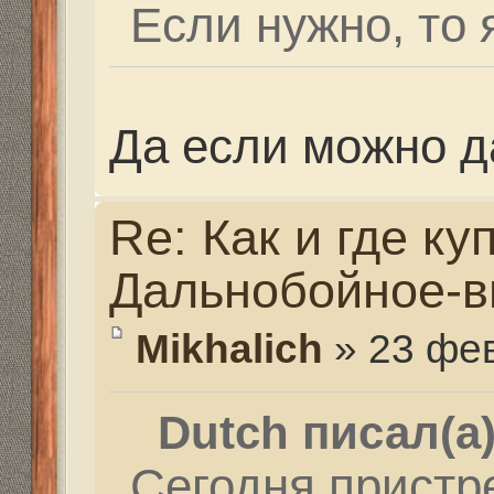
рикошетов. И надо ж
и то же место. А гово
одну воронку не попа
головка болта в цен
поражена. Будем жда
пойдём дальше по д
отталкиваться от коо
полученных при прош
А вначале очень не ве
может быть и три рик