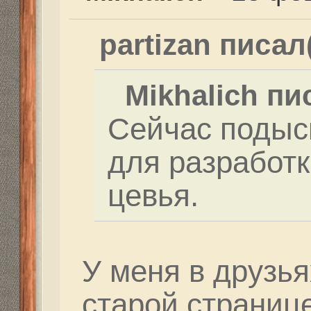
Да если можно дай ко
Re: Как и где купить 
Дальнобойное-высоко
Mikhalich
» 23 фев 2021,
Dutch писал(а):
Сегодня пристрелива
Михалыча после уста
планки на семёрке. В
сильнющий слева и м
как цуцыки. Без казу