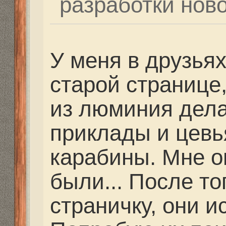
Попробую их поискать 
обещаю... Люди отзыва
что они передирают и
известных производит
нужно, то я поищу...
Re: Как и где купить 
Дальнобойное-высоко
Dutch
» 23 фев 2021, 16
Сегодня пристреливал
Михалыча после уста
планки на семёрке. В