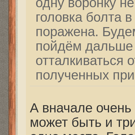
коментах писали, что 
изобретения, они воз
думаю, что тебе на это
бы добротно и дешевле
Re: Как и где купить 
Дальнобойное-высоко
partizan
» 25 фев 2021, 
Мастеров, которые бы
одноклассниках я не 
люди дали контакты и