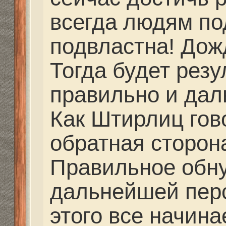
partizan писал(а):
Мастеров, которые б
одноклассниках я не
другие люди дали кон
парни тоже делают... 
их телефоны... Догов
сам... Где они находя
работают, я не знаю.
Заярный Алексей Заз
91-05
Гаврилов Андрей 8-9