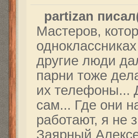
Сама будет на 1500 ме
Как минимум в 338LM.
Ответить
Вернуться в Федерация Снайпинга России
Структура сайта
Все о 555hf.tv
Правила
Сотрудниче
555 online плеер
Просмотр видео
Смотрите на 555hf.
Реквизиты
555hf.tv. Охотничье - рыболовный интернет канал.
© 2009-2019. Копирование материалов с сайта запре