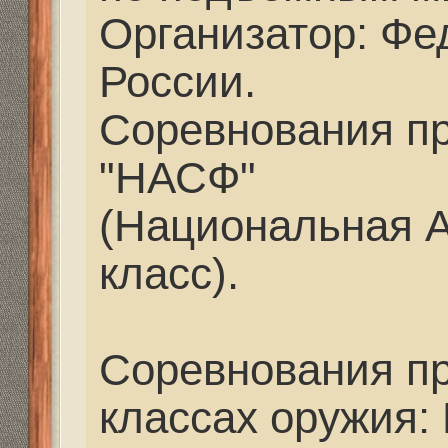
(Национальная Ассоц
класс).
Соревнования проводл
классах оружия: F-TR 
Последний раз редактир
июл 2020, 14:05, всего ре
раз(а).
Re: F-class. Открыты
Росси. 19-21 июня 202
Leonidch
» 06 июл 2020,