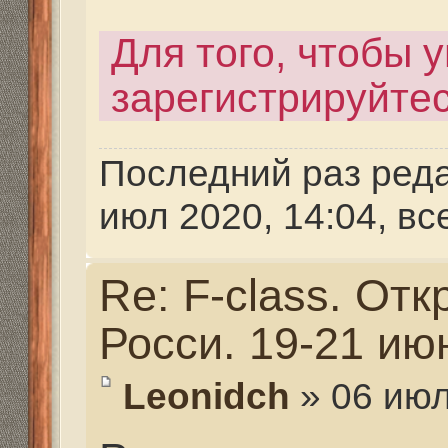
Ответить
Вернуться в Турниры. Первенства. Чемпионаты
Структура сайта
Все о 555hf.tv
Правила
Сотрудниче
555 online плеер
Просмотр видео
Смотрите на 555hf.
Реквизиты
555hf.tv. Охотничье - рыболовный интернет канал.
© 2009-2019. Копирование материалов с сайта запре