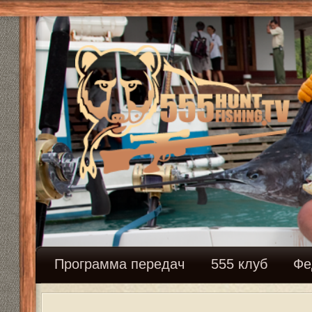
Программа передач
555 клуб
Федерация сн
F-class. Открытый чемпионат Росси.
Модератор:
Mikhalich
Ответить