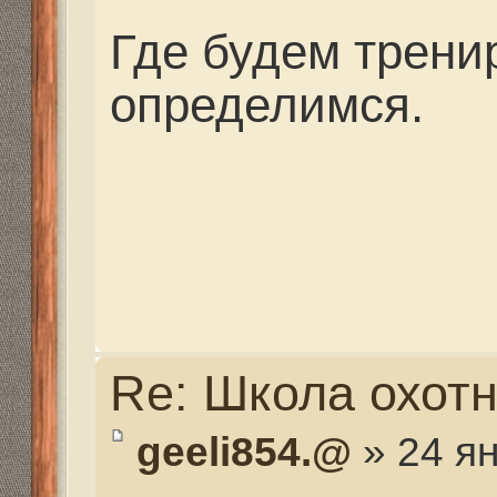
Re: Школа охотника
Mikhalich
» 24 янв 2014,
geeli854.@ писал(а)
Как выбрать ружьё 
охотнику?
Вначале надо определ
оно нужно.Для загонн
стрельбы по мишеням
может по уткам. Надо 