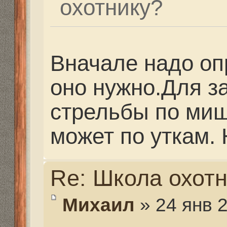
Re: Школа охотника
Mikhalich
» 24 янв 2014,
Я совсем забыл, наре
5 лет.
Re: Школа охотника
partizan
» 30 янв 2014, 1
Кто знает где купить 