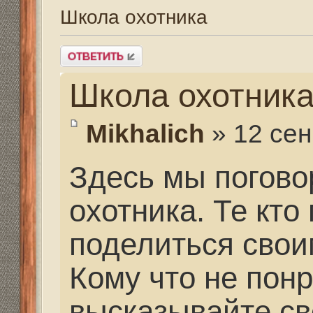
Школа охотника
Mikhalich
» 12 сен 2013,
Здесь мы поговорим 
охотника. Те кто прош
поделиться своими вп
Кому что не понравило
высказывайте свои за
еще не обучался могут
и задать свои вопросы
Вы можете записаться
forum442/topic4752.htm