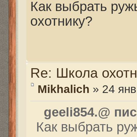
Re: Школа охотника
Михаил
» 24 янв 2014, 2
Да купить для начала 
не париться ,пяти зар
начала не брать ,она 
охотника запасными п
стволка дресерует что
лишний раз
Последний раз редактир
2014, 19:42, всего редакт