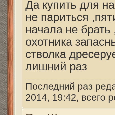
super short magnum?
Re: Школа охотника
Михаил
» 30 янв 2014, 1
В магазине заказать .
товаром так и Вам при