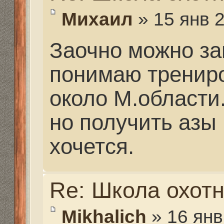
Re: Школа охотника
geeli854.@
» 24 янв 2014
Как выбрать ружьё н
охотнику?