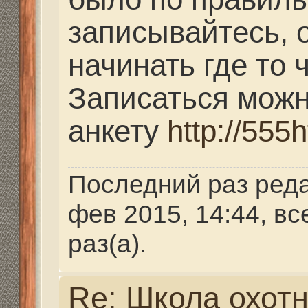
Михаил
» 15 янв 2014, 2
Заочно можно записат
понимаю тренировки б
около М.области.Дале
но получить азы высо
хочется.
Re: Школа охотника
Mikhalich
» 16 янв 2014,
Где будем тренироват
определимся.