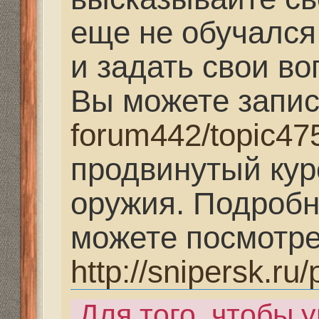
продвинутый курс обу
оружия. Подробную 
можете посмотреть по
http://snipersk.ru/pages
Для того, чтобы увиде
зарегистрируйтесь.
Последний раз редактир
окт 2018, 10:34, всего ред
Re: Школа охотника
Mikhalich
» 27 дек 2013,