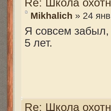
Ответить
Вернуться в Федерация Снайпинга России
Структура сайта
Все о 555hf.tv
Правила
Сотрудниче
555 online плеер
Просмотр видео
Смотрите на 555hf.
Реквизиты
555hf.tv. Охотничье - рыболовный интернет канал.
© 2009-2019. Копирование материалов с сайта запре