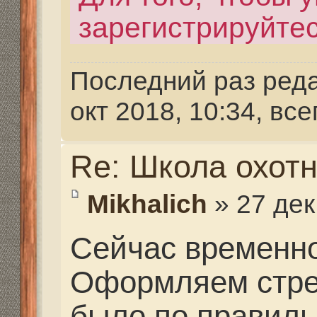
Сейчас временно обуч
Оформляем стрелковы
было по правильному.
записывайтесь, обуче
начинать где то через 
Записаться можно зап
анкету
http://555hf.tv/r
Последний раз редактир
фев 2015, 14:44, всего ре
раз(а).
Re: Школа охотника