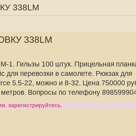
38LM
зы 100 штук. Прицельная планка на
евозки в самолете. Рюкзак для
, можно и 8-32. Цена 750000 рублей.
Вопросы по телефону 89859990400.
offline
Mikhalich
рируйтесь.
Администра
Сообщения:
Зарегистрир
2010, 08:57
8LM
работки сделаны на основе реальных
 баллистический калькулятор. Я