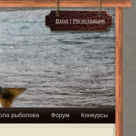
д
|
Регистрация
м
Конкурсы
траница
1
из
1