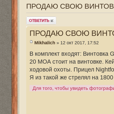
ПРОДАЮ СВОЮ ВИНТОВКУ 3
Mikhalich
» 12 окт 2017, 17:52
В комплект входят: Винтовка GM-1. Гиль
20 МОА стоит на винтовке. Кейс для пер
ходовой охоты. Прицел Nightforce 5.5-22
Я из такой же стрелял на 1800 метров. 
Для того, чтобы увидеть фотографии, зарегист
Re: ПРОДАЮ СВОЮ ВИНТОВКУ 33
Mikhalich
» 28 окт 2017, 05:45
Эту винтовку я одевал пять лет. Все до
отстрелов. Сейчас под нее дорабатываю