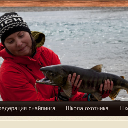
Вхо
найпинга
Школа охотника
Школа рыболова
Фору
M
Сообщений: 2 • С