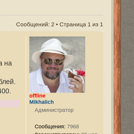
тор
7968
ован:
29 ноя