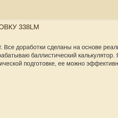
одготовке, ее можно эффективно
offline
Mikhalich
Администра
Сообщения:
Зарегистрир
2010, 08:57
Сообщений: 2 • С
чество
Партнеры
Как подключиться
f.tv
Хочу увидеть
Оставь свой след
ещено!