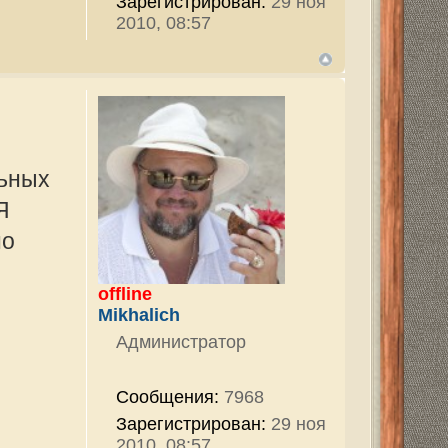
тор
7968
ован:
29 ноя
траница
1
из
1
ПОИСК