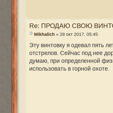
думаю, при определенной физической п
использовать в горной охоте.
Ответить
Вернуться в Федерация Снайпинга России
Структура сайта
Все о 555hf.tv
Правила
Сотрудни
555 online плеер
Просмотр видео
Смотрите на 555h
Реквизиты
555hf.tv. Охотничье - рыболовный интернет канал.
© 2009-2019. Копирование материалов с сайта запр