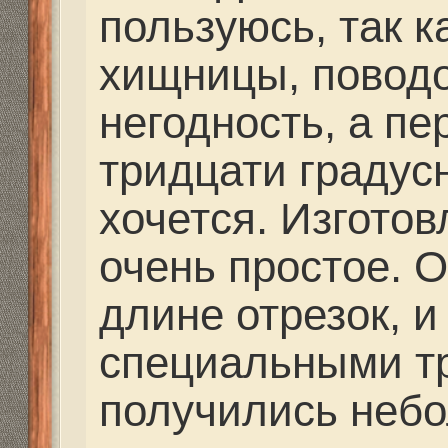
одну из петелек наде
застежку. Главное исп
качественные застежки
морозе не мучатся пр
При ловле окуня о пов
идти не может. Блесн
привязываю напрямую 
застежки. Так как зас
вес и объем, и этим п
приманки.
Так же не маловажную
играет толщина испол