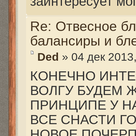
НЕТ)))))
кстате не обязательн
балансир, окунь клюе
раздражительное, тро
ниткой, маленькая к
блесна, маленькая дж
твистером, (виброхво
пилькер, мормышка с
же без нее, есть мног
они рабочие!
А я не соглашусь с та