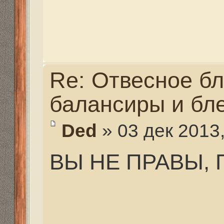
раздражительное, тро
ниткой, маленькая ко
блесна, маленькая джи
твистером, (виброхво
пилькер, мормышка с 
без нее, есть много ва
рабочие!
Re: Отвесное блеснен
балансиры и блесна.
ZimaGor
» 04 дек 2013, 