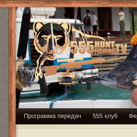
Программа передач
555 клуб
Федерация сн
Отвесное блеснение . Ловля на бал
Модератор:
Mikhalich
Ответить