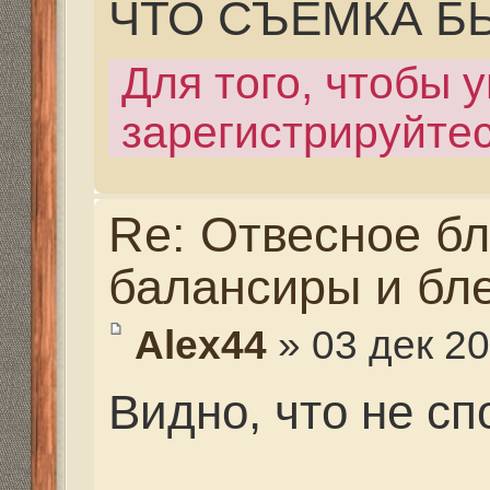
второстепенно, если о
то он клюнет, если его
кол тиши его не пойма
рыбалка на окуня это 
занятие, чем больше 
окуня)))
бывало сверлиш одну 
глубине и вытаскивае
30ть лунок на разных 
НЕТ)))))
кстате не обязательно
балансир, окунь клюет