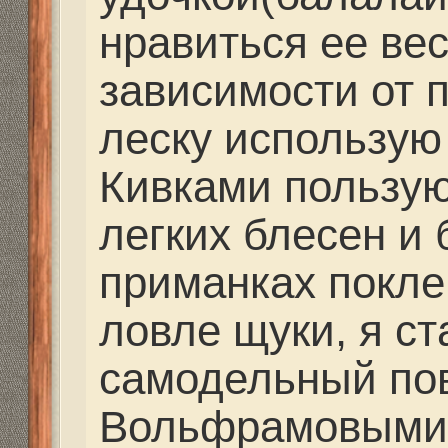
самодельный поводок 
Вольфрамовыми повод
пользуюсь, так как по
хищницы, поводок при
негодность, а перевяз
тридцати градусном мо
хочется. Изготовление
очень простое. Отрез
длине отрезок, и обж
специальными трубочк
получились небольшие