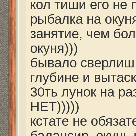
петле, он является р
вместо петли можно и
основную леску с сто
выше нижней приманки
заинтересует могу вы
Re: Отвесное блеснен
балансиры и блесна.
Ded
» 04 дек 2013, 06:48
КОНЕЧНО ИНТЕРЕСН
ВОЛГУ БУДЕМ ЖДАТЬ