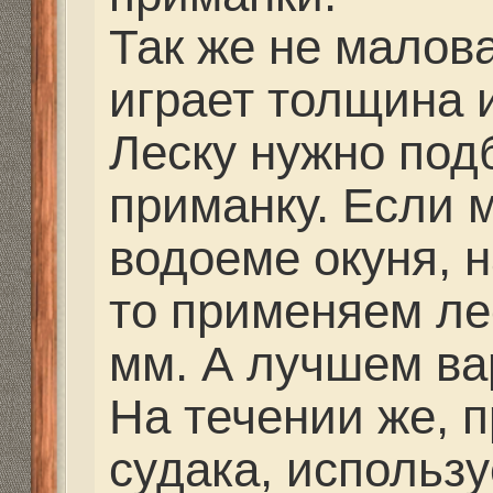
паузы. Ведь в один де
быстрых подбросах без
- подавай ему медлен
и паузу между подбро
секунд. Рыба очень ка
ловить ее, нужно пост
эксперементировать.
Зимой без эхолота ил
делать нечего. Ведь п
стоит на бровках или 
тактика поиска рыбы с