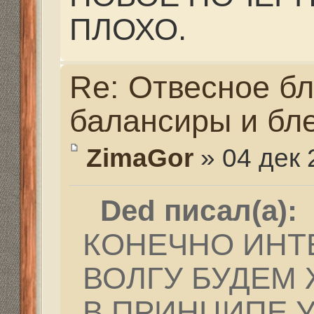
думаю, что все таки
первостепенна. С под
много раз наблюдал чт
не берет!!! Но как то
проводку, на правильн
начинаются поклевки.
соревнования по ловл
человек( Уровень при
на одной бровке, один
остальные 99 курят. К
весь окунь у него под