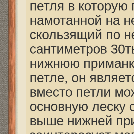
Сколько раз ловил ок
10ок раз) паузы, ампл
второстепенно, если 
то он клюнет, если ег
там кол тиши его не 
рыбалка на окуня это
спортивное занятие,
тем больше окуня)))
бывало сверлиш одну
глубине и вытаскивае
30ть лунок на разных