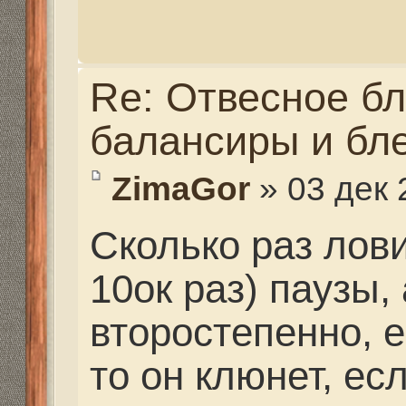
по поводу судака, суд
пупках, (не ямах) бров
нашего цимлянского 
зимой в отвес на блес
объяснить снасть, сни
блесна, (продолговата
ловит)))) выше, вяже
петля в которую проде
намотанной на нем кр
скользящий по ней, п
сантиметров 30ть, хват
нижнюю приманку так 