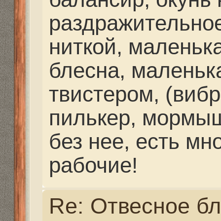
ПРИНЦИПЕ У НАС Э
ВСЕ СНАСТИ ГОТОВЫ
НОВОЕ ПОЧЕРПНУТЬ
ПЛОХО.
Re: Отвесное блеснен
балансиры и блесна.
ZimaGor
» 04 дек 2013, 
Ded писал(а):
КОНЕЧНО ИНТЕРЕС
ВОЛГУ БУДЕМ ЖДАТ
В ПРИНЦИПЕ У НАС