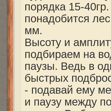
этих бровок и коряг. О
замечал что - окунь и
запредельно малых гл
Достаточно 15-20 см 
подо льдом, и происх
хищника. Я не знаю чт
делает но, факт остае
По моим наблюдения
ловли щуки привязаны
оттепелям, а вот окун
ловиться в самые мор
зимой скучать не прид