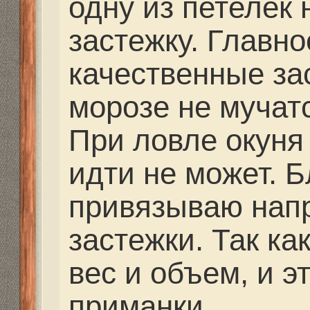
Леску нужно подбират
приманку. Если мы ло
водоеме окуня, на бал
то применяем леску не
мм. А лучшем вариант
На течении же, при ло
судака, используем п
порядка 15-40гр. Вот т
понадобится леска то
мм.
Высоту и амплитуду п
подбираем на водоеме,