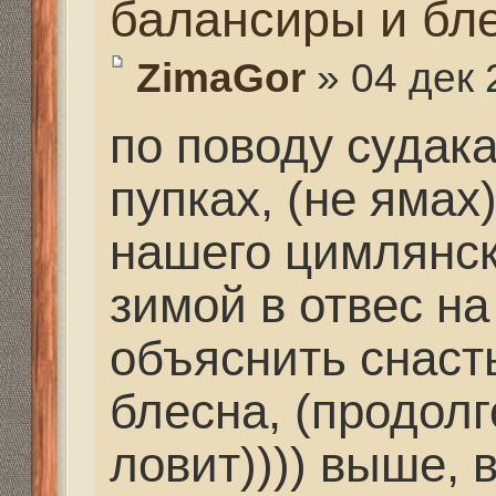
ВСЕ СНАСТИ ГОТОВ
НОВОЕ ПОЧЕРПНУТ
ПЛОХО.
сегодня много работы
обещаю
Re: Отвесное блеснен
балансиры и блесна.
dartist555
» 06 дек 2013,
ZimaGor писал(а):