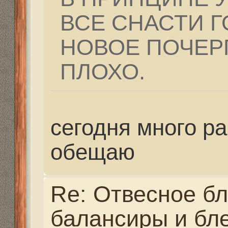
глаза я смотрю его пау
лунке что и ловил, за
место. А стоило добав
0.5-0.8 сек. И таких с
Ответить
Вернуться в Зимняя рыбалка
Структура сайта
Все о 555hf.tv
Правила
Сотрудниче
555 online плеер
Просмотр видео
Смотрите на 555hf.
Реквизиты
555hf.tv. Охотничье - рыболовный интернет канал.
© 2009-2019. Копирование материалов с сайта запре