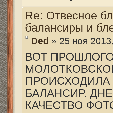
Ded
» 03 дек 2013, 20:25
ВЫ НЕ ПРАВЫ, ПРО
Re: Отвесное блеснен
балансиры и блесна.
ZimaGor
» 03 дек 2013, 
Сколько раз ловил оку
10ок раз) паузы, ампле