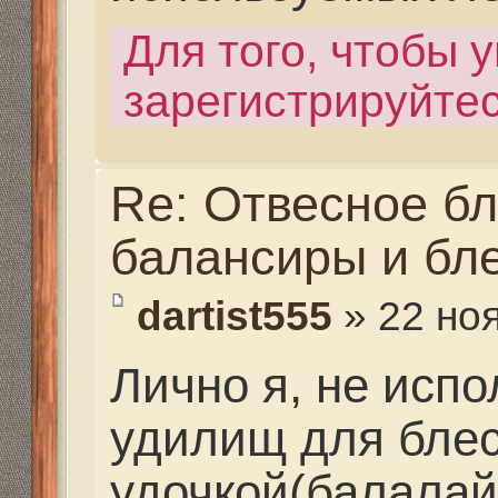
балансиры и блесна.
dartist555
» 22 ноя 2013,
Лично я, не использу
удилищ для блеснени
удочкой(балалайкой).
нравиться ее вес и ф
зависимости от предп
леску использую от 0.
Кивками пользуюсь то
легких блесен и бала
приманках поклевки с
ловле щуки, я ставл