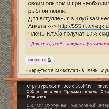
Закрыто
Вернуться в Как вступить в члены Клуба 555
Структура сайта
Все о 555hf.tv
Правила
Сотрудни
555 online плеер
Просмотр видео
Смотрите на 555h
Реквизиты
555hf.tv. Охотничье - рыболовный интернет канал.
© 2009-2019. Копирование материалов с сайта запр