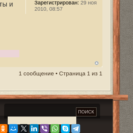
траница
1
из
1
ПОИСК