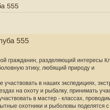
1 сообщение • С
5
нин, разделяющий интересы Клуба,
тику, любящий природу и
ать в наших экспедициях, экстрим-
offline
оту и рыбалку, принимать участие в
Valeriy Rusalo
ь в мастер - классах, проводимых
тники и рыболовы поделятся с вами
Сообщения:
Зарегистрир
ат вас всем премудростям охоты и
2010, 08:57
аполнить анкету:
х платных мероприятиях Клуба.
рируйтесь.