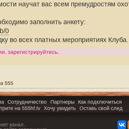
1 сообщение • С
чество
Партнеры
Как подключиться
f.tv
Хочу увидеть
Оставь свой след
ещено!