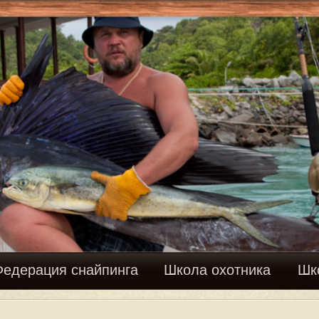
Вхо
найпинга
Школа охотника
Школа рыболова
Фору