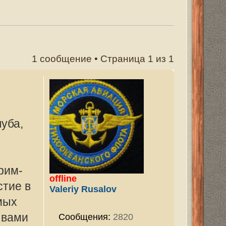
траница
1
из
1
v
2820
ован:
29 ноя