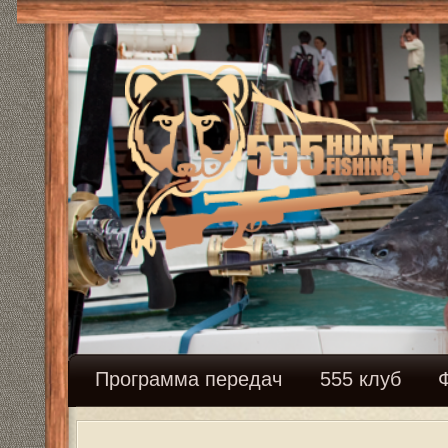
Программа передач
555 клуб
Федерация с
Как вступить в члены Клуба 555
Модератор:
Mikhalich
Закрыто