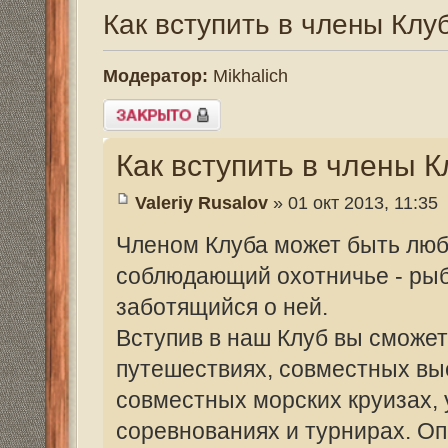
Как вступить в члены Клуба 55
Valeriy Rusalov
» 01 окт 2013, 11:35
Членом Клуба может быть любой гражда
соблюдающий охотничье - рыболовную э
заботящийся о ней.
Вступив в наш Клуб вы сможете участвов
путешествиях, совместных выездах на ох
совместных морских круизах, участвоват
соревнованиях и турнирах. Опытные охо
своим опытом и при необходимости науч
рыбной ловли.
Для вступления в Клуб вам необходимо з
Анкета --->
http://555hf.tv/regklub/0
Члены Клуба получат 10% скидку во все
Для того, чтобы увидеть фотографии, зарегист