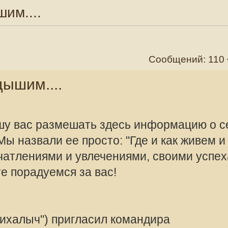
Сообщений: 110 •
Страница
1
из
11
•
1
2
.
змешать здесь информацию о себе, о
 ее просто: "Где и как живем и чем
 и увлечениями, своими успехами и
ся за вас!
offline
Valeriy Rusalo
пригласил командира
Сообщения:
Зарегистрир
 рыболовную базу на Волге. Борис
2010, 08:57
ловных успехах, я скажу, что он
!
ыбалка с Пантелеевичем" .
рируйтесь.
нв 2016, 06:47, всего редактировалось 1 раз.