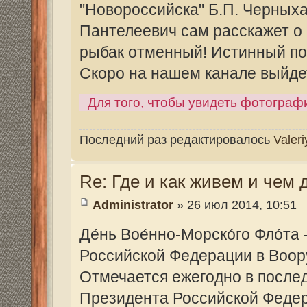
Re: Где и как живем и чем дышим....
Administrator
» 26 июл 2014, 10:51
Де́нь Вое́нно-Морско́го Фло́та — памят
Российской Федерации в Вооружённых с
Отмечается ежегодно в последнее воскр
Президента Российской Федерации В. Пу
«Об установлении профессиональных пр
Вооружённых силах Российской Федера
В День ВМФ России свой профессиональн
стоит на страже морских рубежей России,
службы с обеспечением боеготовности к
военнослужащих, рабочие и служащие ф
ветераны Великой Отечественной войны
Указом Президента России В. В. Путина 
установлении профессиональных праздн
Вооружённых силах Российской Федера