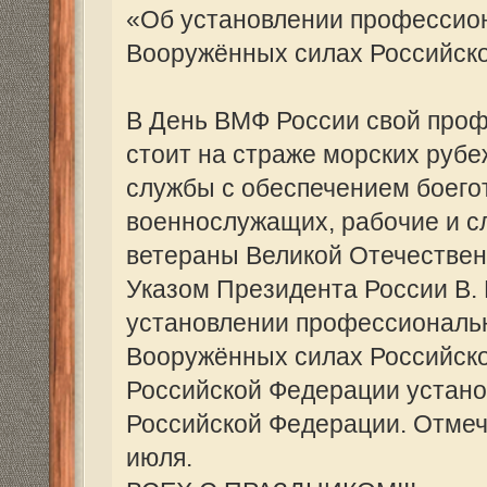
Российской Федерации установлен, как 
Российской Федерации. Отмечается ежег
июля.
ВСЕХ С ПРАЗДНИКОМ!!!
Re: Где и как живем и чем дышим....
Valeriy Rusalov
» 23 окт 2014, 19:46
Презентация книги Владимира Николаев
"Киев" прошла 17 октября в доме Морско
помощи ветеранов авианосного флота Ро
ее издание. Владимиру Николаевичу испо
ему на юбилей!
Для того, чтобы увидеть фотографии, зарегист