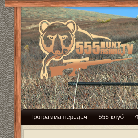
Программа передач
555 клуб
Федерация с
Где и как живем и чем дышим....
Модератор:
Mikhalich
Ответить