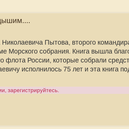
"Киева", с летчиками корабельного
 эти сильные люди "нашли себя" и в
ивило, что они работают на
язанностями и ростут по службе!
offline
м аэропорта "Внуково", первые
Valeriy Rusalo
в Нижнем помогли мне снять
 и геологии. Приятно было
Сообщения:
отрогать своими руками.
Зарегистрир
2010, 08:57
рируйтесь.
нв 2016, 06:01, всего редактировалось 1 раз.
ировать факт: ушел из жизни Главный