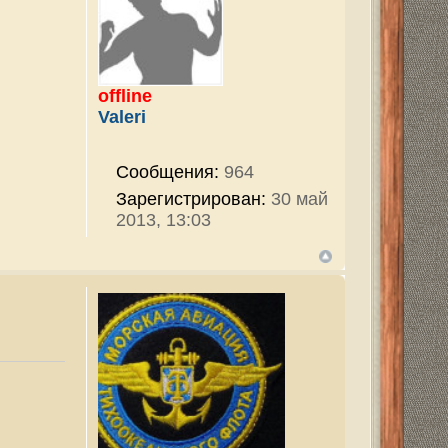
964
ован:
30 май
v
2820
ован:
29 ноя