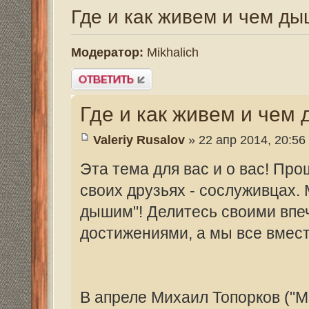
Где и как живем и чем дышим...
Valeriy Rusalov
» 22 апр 2014, 20:56
Эта тема для вас и о вас! Прошу вас ра
своих друзьях - сослуживцах. Мы назвали
дышим"! Делитесь своими впечатлениями
достижениями, а мы все вместе порадуем
В апреле Михаил Топорков ("Михалыч") 
"Новороссийска" Б.П. Черныха к себе на
Пантелеевич сам расскажет о своих рыбо
рыбак отменный! Истинный поплавочник
Скоро на нашем канале выйдет фильм "Р
Для того, чтобы увидеть фотографии, зарегист
Последний раз редактировалось
Valeriy Rusalov
12 я