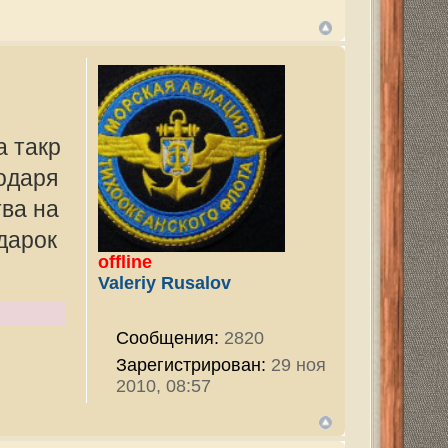
v
2820
ован:
29 ноя