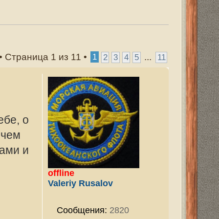
...
3
4
5
11
v
2820
ован:
29 ноя