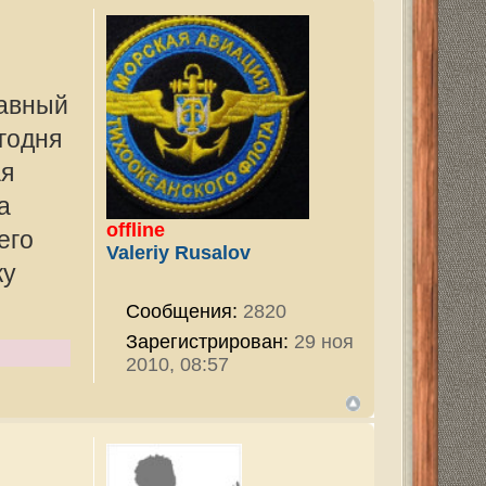
v
2820
ован:
29 ноя