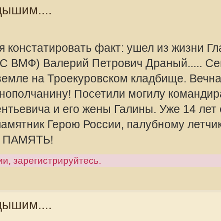
трогично, но когда намечена
offline
Valeriy Rusalo
ся 28 марта, подъем Военно-
 времени! Информация для части
Сообщения:
Зарегистрир
2010, 08:57