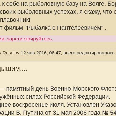
ный день Военно-Морского Флота
илах Российской Федерации.
есенье июля. Установлен Указом
тина от 31 мая 2006 года № 549
offline
аздников и памятных дней в
Administrator
ции».
Администра
ый праздник отмечают все те, кто
Сообщения:
Зарегистрир
 все те, кто связывает годы жизни и
2010, 08:57
ораблей и частей ВМФ, члены семей
лотских учреждений и предприятий,
 и Вооруженных Сил.
от 31 мая 2006 года № 549 «Об
иков и памятных дней в
ции» День Военно-Морского Флота