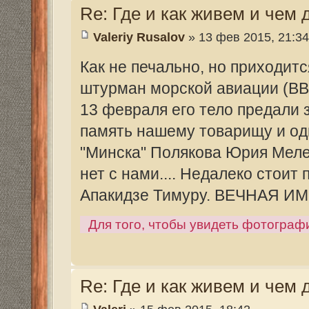
Re: Где и как живем и чем дышим....
Valeriy Rusalov
» 16 фев 2015, 00:26
Valeri писал(а):
Конечно Валерий Анатольевич это всё 
очередная встреча ветеранов?
Встреча ветеранов ТАК "МИНСК" состоит
морского флага в 15.00 по московскому
касающихся.
Re: Где и как живем и чем дышим....
Valeri
» 19 фев 2015, 07:43
спасибо понял