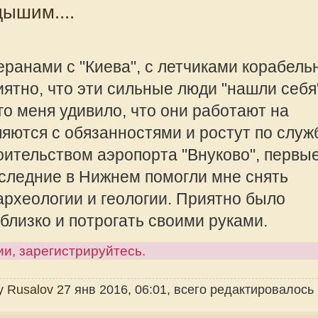
ерий Петрович Драный..... Сегодня
Троекуровском кладбище. Вечная
ну! Посетили могилу командира
offline
 его жены Галины. Уже 14 лет его
Valeriy Rusalo
Герою России, палубному летчику
Сообщения:
Зарегистрир
рируйтесь.
2010, 08:57
огично, но когда намечена
offline
Valeri
Сообщения:
Зарегистрир
2013, 13:03