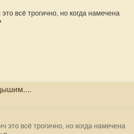
offline
Valeri
Сообщения:
Зарегистрир
2013, 13:03
ича письмо с интервью Главного
же "Варяга" интервью
i-N.
offline
рируйтесь.
Valeriy Rusalo
Сообщения:
Зарегистрир
2010, 08:57