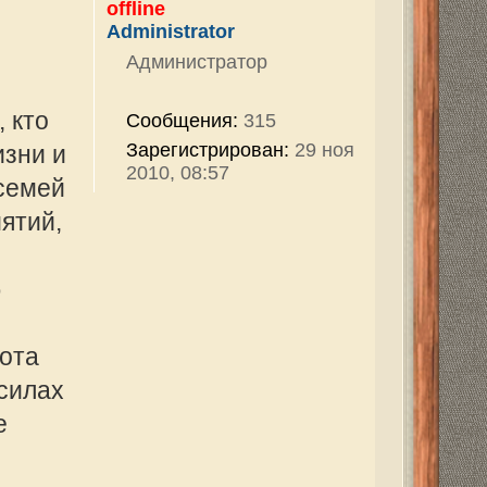
v
2820
ован:
29 ноя