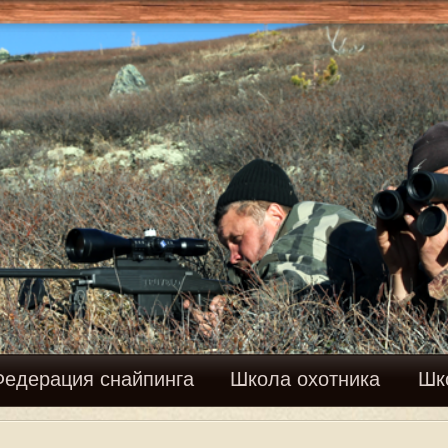
Вхо
найпинга
Школа охотника
Школа рыболова
Фору