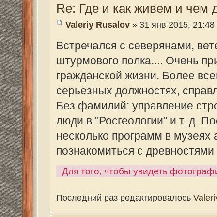
штурман морской авиации (ВВС ВМФ) Вал
13 февраля его тело предали земле на 
память нашему товарищу и однополчани
"Минска" Полякова Юрия Мелентьевича и
нет с нами.... Недалеко стоит памятник 
Апакидзе Тимуру. ВЕЧНАЯ ИМ ПАМЯТЬ!
Для того, чтобы увидеть фотографии, зарегист
Re: Где и как живем и чем дышим....
Valeri
» 15 фев 2015, 18:42
Конечно Валерий Анатольевич это всё тр
очередная встреча ветеранов?