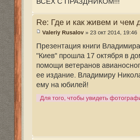
Re: Где и как живем и чем дышим....
Valeriy Rusalov
» 31 янв 2015, 21:48
Встречался с северянами, ветеранами с 
штурмового полка.... Очень приятно, что
гражданской жизни. Более всего меня уд
серьезных должностях, справляются с об
Без фамилий: управление строительство
люди в "Росгеологии" и т. д. Последние 
несколько программ в музеях археологии
познакомиться с древностями близко и п
Для того, чтобы увидеть фотографии, зарегист
Последний раз редактировалось
Valeriy Rusalov
27 я
Re: Где и как живем и чем дышим....
Valeriy Rusalov
» 13 фев 2015, 21:34
Как не печально, но приходится констат