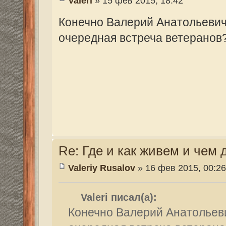
Re: Где и как живем и чем дышим....
Valeriy Rusalov
» 14 мар 2015, 22:52
ВСЕМ ПРИВЕТ!
Получил из г.Николаева от Валерия Баб
строителя "Минска" И.И.Винника о прода
николаевскому интернет-изданию Novost
Для того, чтобы увидеть фотографии, зарегист