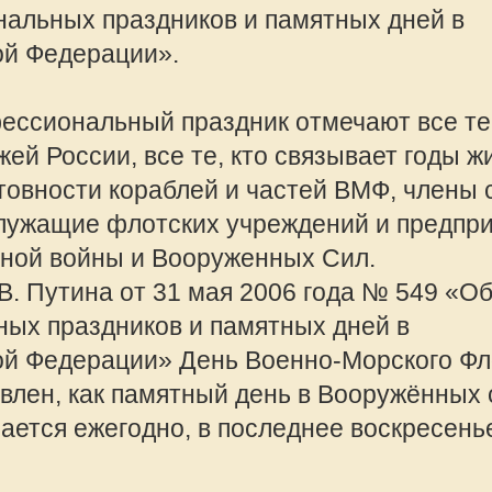
памятный день в Вооружённых силах
одно, в последнее воскресенье
ича Пытова, второго командира такр
го собрания. Книга вышла благодаря
ссии, которые собрали средства на
лнилось 75 лет и эта книга подарок
offline
Valeriy Rusalo
рируйтесь.
Сообщения:
Зарегистрир
2010, 08:57