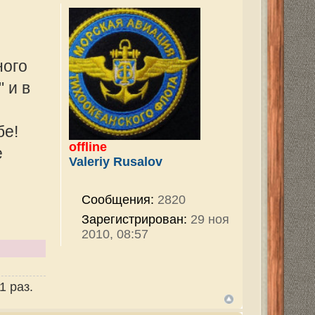
v
2820
ован:
29 ноя
964
ован:
30 май