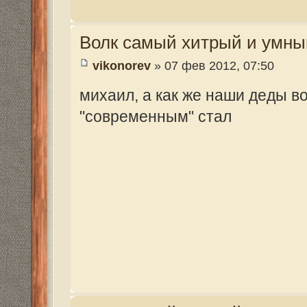
Волк самый хитрый и умный зверь
vikonorev
» 10 фев 2012, 10:38
так ответа я и не получил??????? от мих