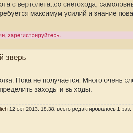
 не получается. Много очень следов
 заходы и выходы.
13, 18:38, всего редактировалось 1 раз.
offline
Mikhalich
Администра
Сообщения:
Зарегистрир
2010, 08:57
азами видел как он вышел на
.