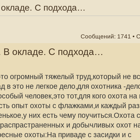
Сообщений: 1741 •
Страница
1
из
175
•
1
2
аде. С подхода…
ый тяжелый труд,который не всем по
 легкое дело,для охотника -дело
век,это тот,для кого охота на волка
охоты с флажками,и каждый раз
offline
их есть чему поучиться.Охота с
NikolayGalkin
раненных и добычливых охот на
ты:На приваде с засидки и с
Сообщения:
Зарегистрир
толета.,со снегохода, самоловный
2012, 17:40
максимум усилий и знание повадок
рируйтесь.