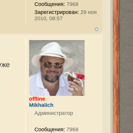
ован:
29 ноя
v
2820
ован:
29 ноя