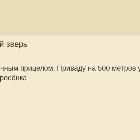
Зарегистрир
2010, 08:57
 приваду после спугивания....
у туда забыл навсегда..."
 от предыдущего, пусть походит и
offline
Valeriy Rusalo
Сообщения:
Зарегистрир
2010, 08:57