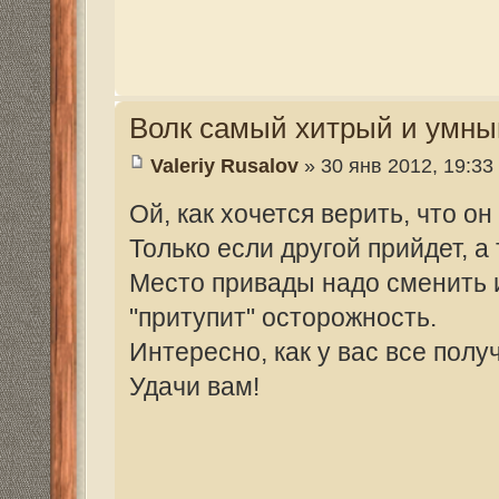
михаил, а как же наши деды волка брали
"современным" стал
Волк самый хитрый и умный зверь
vikonorev
» 07 фев 2012, 07:56
Михаил, ружья у ВАС авторитетные,а на
вот и с оружием боюсь.