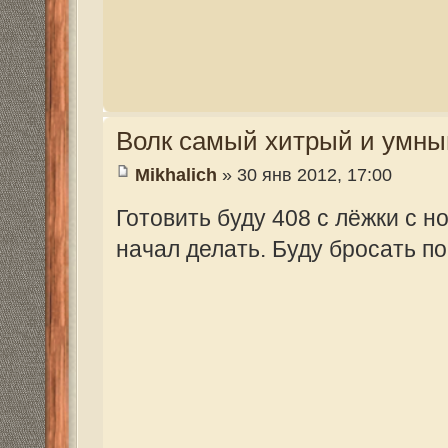
Волк самый хитрый и умный зверь
Valeriy Rusalov
» 30 янв 2012, 19:33
Ой, как хочется верить, что он выйдет на
Только если другой прийдет, а тот "дорог
Место привады надо сменить и подальше
"притупит" осторожность.
Интересно, как у вас все получится?
Удачи вам!
Волк самый хитрый и умный зверь
vikonorev
» 07 фев 2012, 07:50