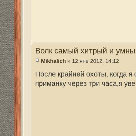
Волк самый хитрый и умный зверь
Mikhalich
» 30 янв 2012, 17:00
Готовить буду 408 с лёжки с ночным при
начал делать. Буду бросать поросёнка.