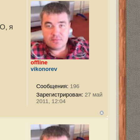
тор
7968
ован:
29 ноя