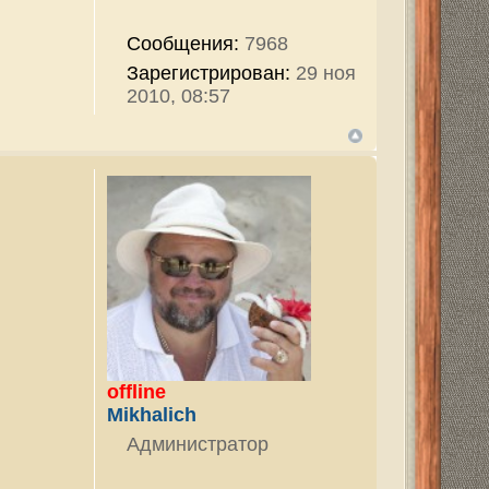
тор
7968
ован:
29 ноя
тор
7968