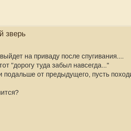
 без технических средств или волк
offline
vikonorev
Сообщения:
Зарегистрир
2011, 12:04
 медведя с "рогатюлькой" СЛАБО, я
offline
vikonorev