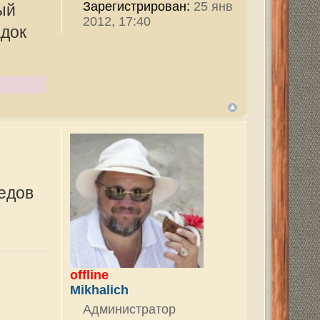
тор
7968
ован:
29 ноя