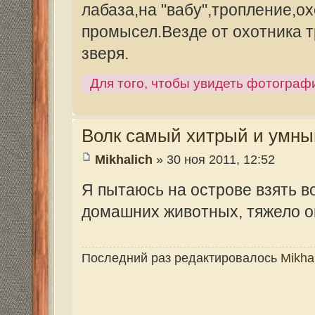
Mikhalich
» 30 ноя 2011, 12:52
Я пытаюсь на острове взять волка. Пока
домашних животных, тяжело определить
Последний раз редактировалось
Mikhalich
12 окт 20
Волк самый хитрый и умный зверь
Mikhalich
» 12 янв 2012, 14:12
После крайней охоты, когда я своими гл
приманку через три часа,я уверен он мой