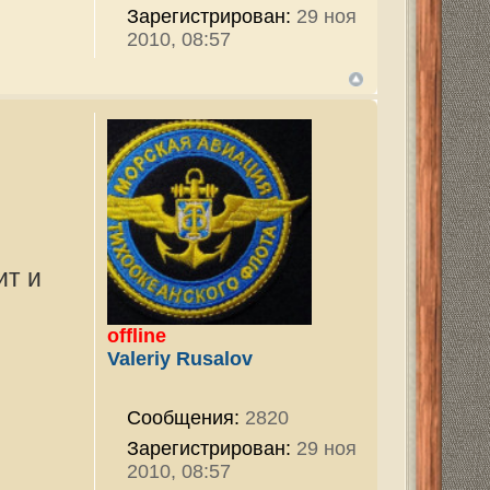
196
ован:
27 май