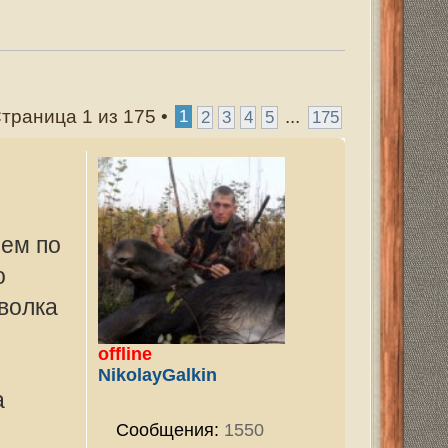
...
3
4
5
175
1550
ован:
25 янв