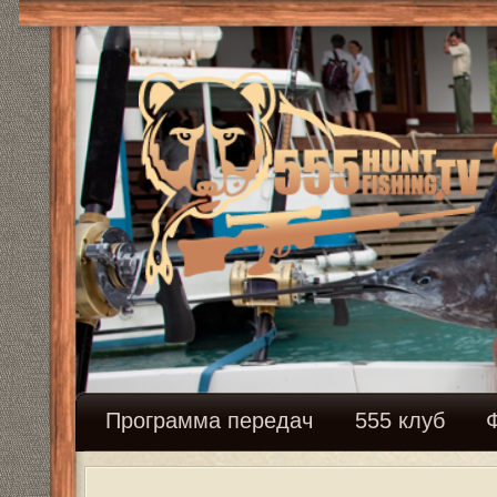
Программа передач
555 клуб
Федерация с
В загоне. Флажкование. В окладе
Модераторы:
Mikhalich
,
Mikhalich
Ответить