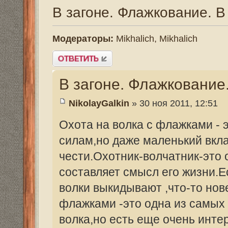
В загоне. Флажкование. В окл
NikolayGalkin
» 30 ноя 2011, 12:51
Охота на волка с флажками - это огромн
силам,но даже маленький вклад в это не
чести.Охотник-волчатник-это особый чело
составляет смысл его жизни.Есть опыт 
волки выкидывают ,что-то новенькое,у н
флажками -это одна из самых распраст
волка,но есть еще очень интересные охо
лабаза,на "вабу",тропление,охота с вер
промысел.Везде от охотника требуется 
зверя.
Для того, чтобы увидеть фотографии, зарегист
Волк самый хитрый и умный зверь