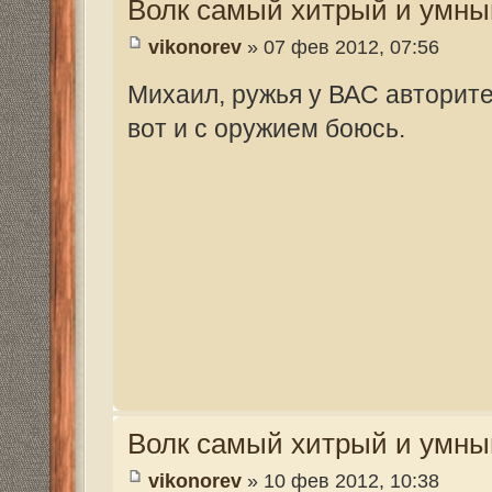
Волк самый хитрый и умный зверь
Mikhalich
» 12 фев 2012, 13:44
Когда на медведя ходили с рогатиной у 
девять пуль в него всадил. он еще пять 
Волк самый хитрый и умный зверь
Valeriy Rusalov
» 12 фев 2012, 13:55
Это только на Руси с рогатиной ходили, п
на "авось". И сколько их бедолаг калечил