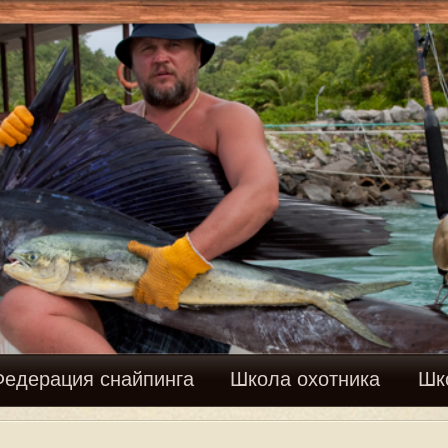
Вхо
найпинга
Школа охотника
Школа рыболова
Фору
. С подхода…