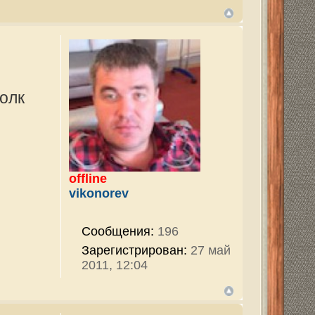
196
ован:
27 май
196
ован:
27 май