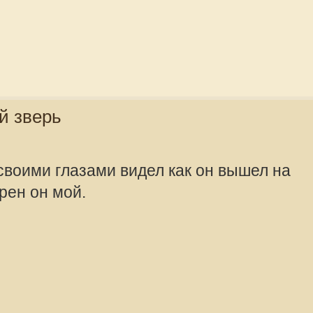
offline
Mikhalich
Администра
Сообщения:
Зарегистрир
2010, 08:57
целом. Приваду на 500 метров уже
offline
Mikhalich
Администра
Сообщения: