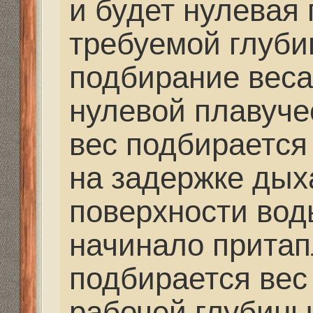
подогнать окончательн
Re: Путешествия. Сн
Оборудование.
strannik
» 13 сен 2013, 2
Mikhalich писал(а):
Как влияет толщина 
ласт.
Никак.