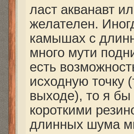
Mikhalich писал(а):
А что есть костюмы в
можно нырять?
Есть, но простому по
они не по карману. Я 
и летом. У меня 7 мм
нырял в 5 мм. Главное
воды до окончания ох
должна быть только г
вылезти из воды полн