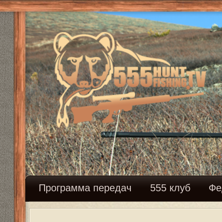
Программа передач
555 клуб
Федерация сн
Вопрос - ответ
Модераторы:
Mikhalich
,
Mikhalich
Ответить