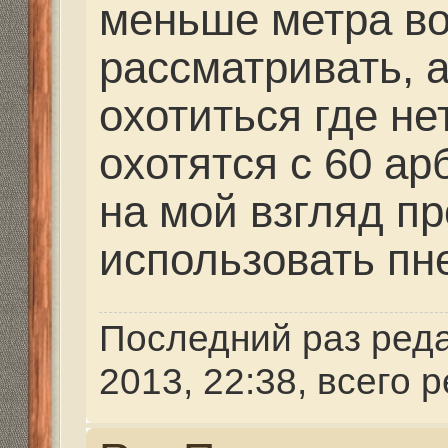
strannik
» 12 сен 2013, 2
...вес пояса подбирае
чтобы можно было зав
воды на требуемой гл
дна (не махая ластами
цепляясь за траву и к
висеть и все, как в не
и будет нулевая плаву
требуемой глубине. Н
подбирание веса (груб
нулевой плавучести на
вес подбирается таки