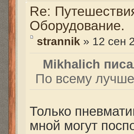
меньше метра вообще
рассматривать, а с та
охотиться где нет кор
охотятся с 60 арбалет
на мой взгляд проще 
использовать пневмат
Последний раз редактир
2013, 22:38, всего редакт
Re: Путешествия. Сн
Оборудование.