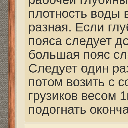
Толщина костюма влия
охоты (климат), а раз
течения или глубину 
Универсально конечно
например в спокойной
работать ногами, а во
ластами на сильном т
марафоне - вымотаешь
возвратной точки не 
комплект хотя бы деш
ласт акванавт или де
желателен. Иногда на