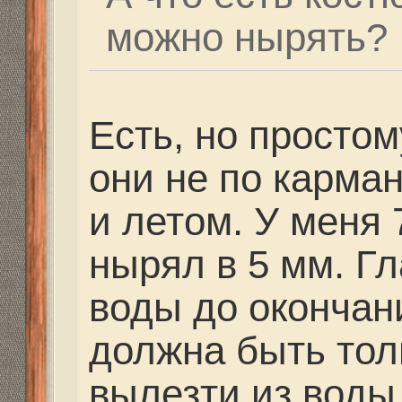
нужно гнаться за нава
брать удобную маску 
подмасочным простран
противоречивых мнен
сплошного и раздельн
нравится сплошное, в
видно.
Ответить
Вернуться в Снаряжение
Структура сайта
Все о 555hf.tv
Правила
Сотрудниче
555 online плеер
Просмотр видео
Смотрите на 555hf.
Реквизиты