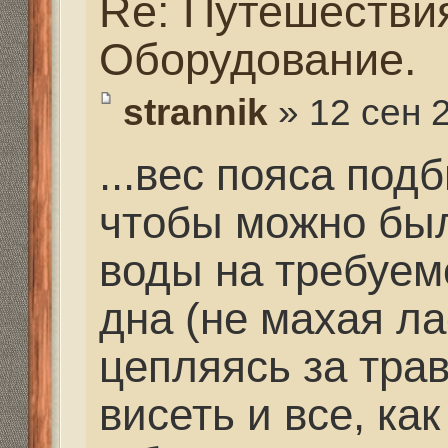
на задержке дыхания 
поверхности воды. А 
начинало притапливат
подбирается вес в за
рабочей глубины и во
плотность воды в раз
разная. Если глубина
пояса следует добавит
большая пояс следует
Следует один раз подо
потом возить с собой 
грузиков весом 1кг, чт