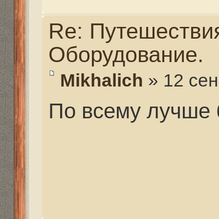
Re: Путешествия. Сн
Оборудование.
strannik
» 12 сен 2013, 2
Mikhalich писал(а):
По всему лучше брат
Только пневматику!!! 
мной могут поспорить.