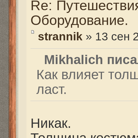
камышах с длинными 
много мути поднимаеш
есть возможность не 
исходную точку (тебя 
выходе), то я бы спла
короткими резиновыми
длинных шума много и
сплаве. Опять же, ес
небольшие. Скажем та
против течения - дли
мелководье и спокойна