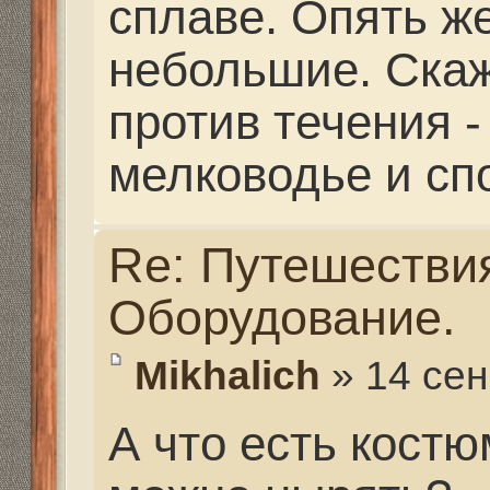
костюм попадает холо
замерзает, а согретьс
энергии. При одевани
теплую воду, поэтому 
еще тепло.
Re: Путешествия. Сн
Оборудование.
Mikhalich
» 14 сен 2013,
Маски тоже какие то 