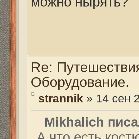
Re: Путешествия. Сн
Оборудование.
strannik
» 14 сен 2013, 1
Mikhalich писал(а):
Маски тоже какие то
есть?
масок полно!!! Но на 